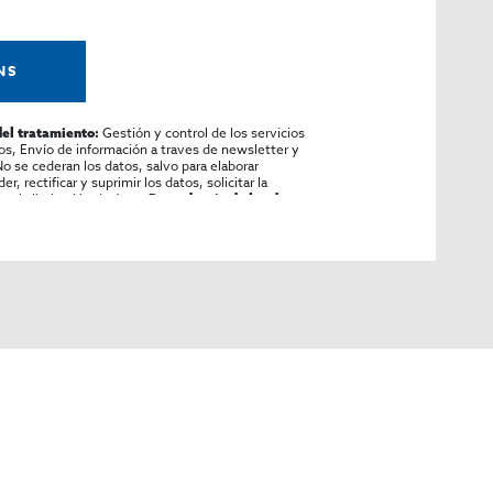
NS
Gestión y control de los servicios
del tratamiento:
ios, Envío de información a traves de newsletter y
o se cederan los datos, salvo para elaborar
r, rectificar y suprimir los datos, solicitar la
ar la limitación de éste,
Procedencia de los datos:
arse la información adicional y detallada sobre