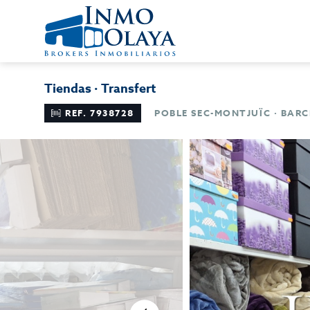
Tiendas · Transfert
REF. 7938728
POBLE SEC-MONTJUÏC · BAR