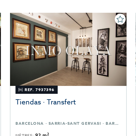
REF. 7937396
Tiendas · Transfert
BARCELONA · SARRIA-SANT GERVASI · BARCELONA
2
92 m
MÈTRES: