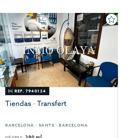
REF. 7940124
Tiendas · Transfert
T
BARCELONA · SANTS · BARCELONA
B
2
290 m
MÈTRES:
M