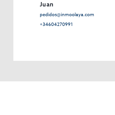
Juan
pedidos@inmoolaya.com
+34604270991