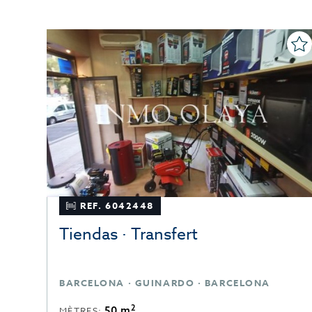
REF. 6042448
Tiendas · Transfert
BARCELONA · GUINARDO · BARCELONA
2
50 m
MÈTRES: