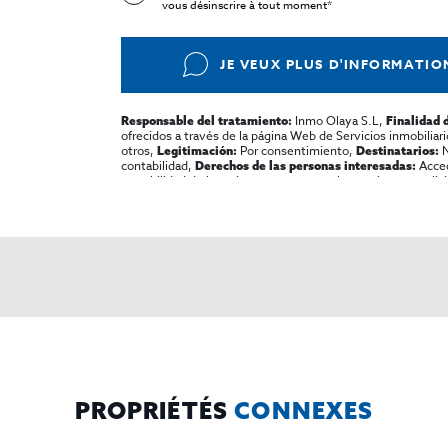
vous désinscrire à tout moment*
JE VEUX PLUS D'INFORMATIO
Inmo Olaya S.L,
Responsable del tratamiento:
Finalidad 
ofrecidos a través de la página Web de Servicios inmobiliar
otros,
Por consentimiento,
N
Legitimación:
Destinatarios:
contabilidad,
Accede
Derechos de las personas interesadas:
portabilidad de los mismos, oponerse altratamiento y solicit
El Propio interesado,
Puede consult
Información Adicional:
protección de datos
Aquí
.
PROPRIÉTÉS
CONNEXES