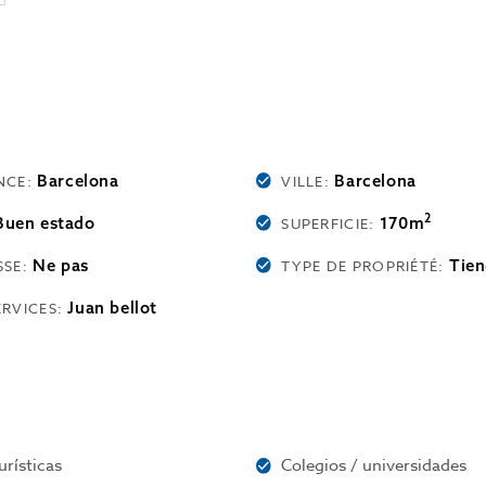
Barcelona
Barcelona
NCE:
VILLE:
2
Buen estado
170m
SUPERFICIE:
Ne pas
Tien
SSE:
TYPE DE PROPRIÉTÉ:
Juan bellot
ERVICES:
urísticas
Colegios / universidades