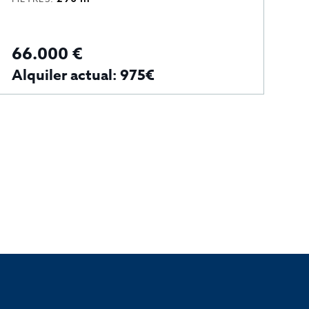
66.000 €
7
Alquiler actual: 975€
A