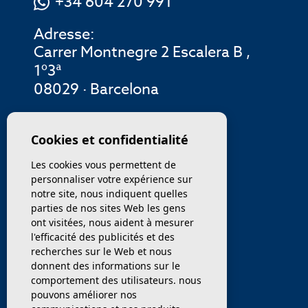
+34 604 270 991
Adresse:
Carrer Montnegre 2 Escalera B ,
1º3ª
08029 · Barcelona
MENU
Cookies et confidentialité
Les cookies vous permettent de
ENTREPRISE
personnaliser votre expérience sur
notre site, nous indiquent quelles
PROPRIÉTÉS
parties de nos sites Web les gens
ont visitées, nous aident à mesurer
SERVICES
l'efficacité des publicités et des
recherches sur le Web et nous
donnent des informations sur le
VENDEZ / TRANSFÉRER
comportement des utilisateurs. nous
pouvons améliorer nos
NOUVELLES