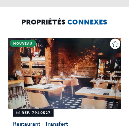
mismos, oponerse altratamiento y solicitar la limitación de éste,
El Propio interesado,
Procedencia de los datos:
Información
Puede consultarse la información adicional y detallada
Adicional:
sobre protección de datos
Aquí
.
PROPRIÉTÉS
CONNEXES
NOUVEAU
REF. 7940527
Restaurant · Transfert