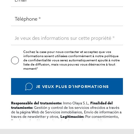
Cochez la case pour nous contacter et acceptez que vos
informations soient utilisées conformément à notre
politique
de confidentialité
vous serez automatiquement ajouté à notre
liste de diffusion, mais vous pouvez vous désinscrire à tout
moment*
JE VEUX PLUS D'INFORMATIONS
Inmo Olaya S.L,
Responsable del tratamiento:
Finalidad del
Gestión y control de los servicios ofrecidos a través
tratamiento:
de la página Web de Servicios inmobiliarios, Envío de información a
traves de newsletter y otros,
Por consentimiento,
Legitimación:
No se cederan los datos, salvo para elaborar
Destinatarios:
contabilidad,
Acceder,
Derechos de las personas interesadas:
rectificar y suprimir los datos, solicitar la portabilidad de los