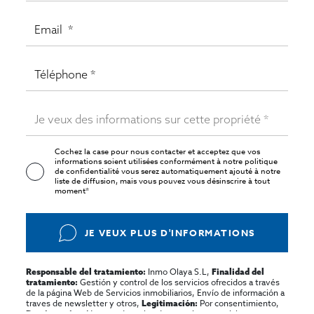
Cochez la case pour nous contacter et acceptez que vos
informations soient utilisées conformément à notre
politique
de confidentialité
vous serez automatiquement ajouté à notre
liste de diffusion, mais vous pouvez vous désinscrire à tout
moment*
JE VEUX PLUS D'INFORMATIONS
Inmo Olaya S.L,
Responsable del tratamiento:
Finalidad del
Gestión y control de los servicios ofrecidos a través
tratamiento:
de la página Web de Servicios inmobiliarios, Envío de información a
traves de newsletter y otros,
Por consentimiento,
Legitimación:
No se cederan los datos, salvo para elaborar
Destinatarios: