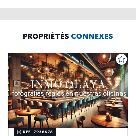
contabilidad,
Acceder,
Derechos de las personas interesadas:
rectificar y suprimir los datos, solicitar la portabilidad de los
mismos, oponerse altratamiento y solicitar la limitación de éste,
El Propio interesado,
Procedencia de los datos:
Información
Puede consultarse la información adicional y detallada
Adicional:
sobre protección de datos
Aquí
.
PROPRIÉTÉS
CONNEXES
REF. 7938676