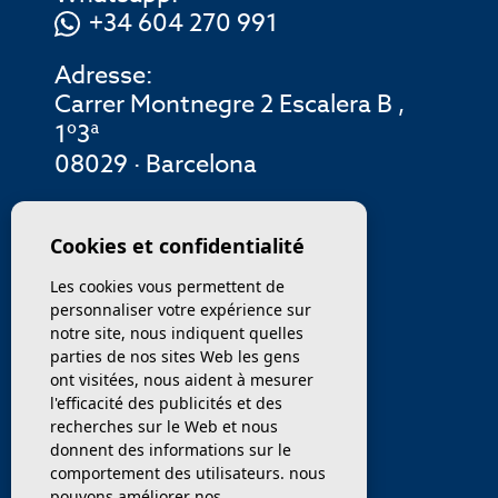
+34 604 270 991
Adresse:
Carrer Montnegre 2 Escalera B ,
1º3ª
08029 · Barcelona
MENU
Cookies et confidentialité
Les cookies vous permettent de
ENTREPRISE
personnaliser votre expérience sur
notre site, nous indiquent quelles
PROPRIÉTÉS
parties de nos sites Web les gens
ont visitées, nous aident à mesurer
SERVICES
l'efficacité des publicités et des
recherches sur le Web et nous
donnent des informations sur le
VENDEZ / TRANSFÉRER
comportement des utilisateurs. nous
pouvons améliorer nos