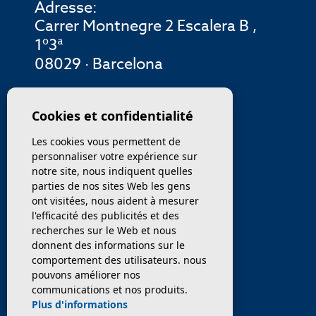
Adresse:
Carrer Montnegre 2 Escalera B ,
1º3ª
08029 · Barcelona
MENU
Cookies et confidentialité
Les cookies vous permettent de
ENTREPRISE
personnaliser votre expérience sur
notre site, nous indiquent quelles
PROPRIÉTÉS
parties de nos sites Web les gens
ont visitées, nous aident à mesurer
SERVICES
l'efficacité des publicités et des
recherches sur le Web et nous
donnent des informations sur le
VENDEZ / TRANSFÉRER
comportement des utilisateurs. nous
pouvons améliorer nos
NOUVELLES
communications et nos produits.
Plus d'informations