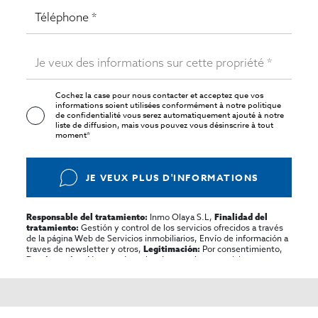
Cochez la case pour nous contacter et acceptez que vos
informations soient utilisées conformément à notre
politique
de confidentialité
vous serez automatiquement ajouté à notre
liste de diffusion, mais vous pouvez vous désinscrire à tout
moment*
JE VEUX PLUS D'INFORMATIONS
Inmo Olaya S.L,
Responsable del tratamiento:
Finalidad del
Gestión y control de los servicios ofrecidos a través
tratamiento:
de la página Web de Servicios inmobiliarios, Envío de información a
traves de newsletter y otros,
Por consentimiento,
Legitimación:
No se cederan los datos, salvo para elaborar
Destinatarios:
contabilidad,
Acceder,
Derechos de las personas interesadas:
rectificar y suprimir los datos, solicitar la portabilidad de los
mismos, oponerse altratamiento y solicitar la limitación de éste,
El Propio interesado,
Procedencia de los datos:
Información
Puede consultarse la información adicional y detallada
Adicional: