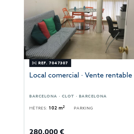
REF. 7047307
Local comercial · Vente rentable
BARCELONA · EIXAMPLE DERECHO · BARCELONA
BARCELONA · CLOT · BARCELONA
2
102 m
MÈTRES:
PARKING
280.000 €