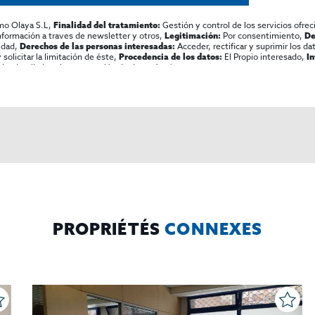
mo Olaya S.L,
Gestión y control de los servicios ofrec
Finalidad del tratamiento:
información a traves de newsletter y otros,
Por consentimiento,
Legitimación:
De
lidad,
Acceder, rectificar y suprimir los dat
Derechos de las personas interesadas:
olicitar la limitación de éste,
El Propio interesado,
Procedencia de los datos:
I
al y detallada sobre protección de datos
Aquí
.
PROPRIÉTÉS
CONNEXES