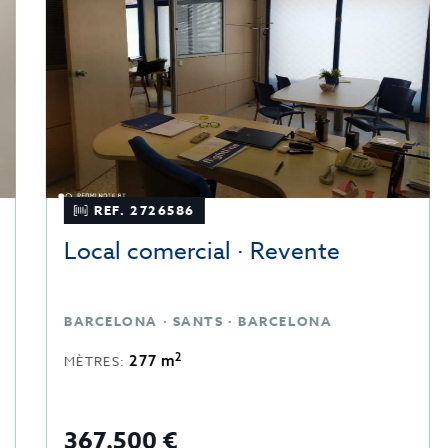
REF. 2726586
Local comercial · Revente
BARCELONA · SANTS · BARCELONA
2
277 m
MÈTRES:
367.500 €