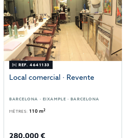
REF. 4641133
Local comercial · Revente
L
BARCELONA · EIXAMPLE · BARCELONA
B
2
110 m
MÈTRES:
280.000 €
3