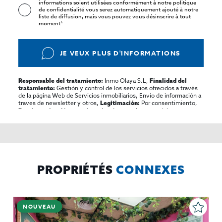
informations soient utilisées conformément à notre
politique
de confidentialité
vous serez automatiquement ajouté à notre
liste de diffusion, mais vous pouvez vous désinscrire à tout
moment*
JE VEUX PLUS D'INFORMATIONS
Inmo Olaya S.L,
Responsable del tratamiento:
Finalidad del
Gestión y control de los servicios ofrecidos a través
tratamiento:
de la página Web de Servicios inmobiliarios, Envío de información a
traves de newsletter y otros,
Por consentimiento,
Legitimación:
No se cederan los datos, salvo para elaborar
Destinatarios:
contabilidad,
Acceder,
Derechos de las personas interesadas:
rectificar y suprimir los datos, solicitar la portabilidad de los
mismos, oponerse altratamiento y solicitar la limitación de éste,
El Propio interesado,
Procedencia de los datos:
Información
Puede consultarse la información adicional y detallada
Adicional:
sobre protección de datos
Aquí
.
PROPRIÉTÉS
CONNEXES
NOUVEAU