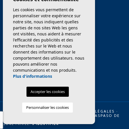
Les cookies vous permettent de
ENTREPRISE
personnaliser votre expérience sur
notre site, nous indiquent quelles
PROPRIÉTÉS
parties de nos sites Web les gens
ont visitées, nous aident à mesurer
SERVICES
l'efficacité des publicités et des
recherches sur le Web et nous
donnent des informations sur le
VENDEZ / TRANSFÉRER
comportement des utilisateurs. nous
pouvons améliorer nos
NOUVELLES
communications et nos produits.
Plus d'informations
Accepter les cookies
Personnaliser les cookies
© 2026 INMO OLAYA LEGAL ·
MENTIONS LÉGALES
·
INTIMITÉ
·
COOKIES
·
PLAN DU SITE
·
TRASPASO DE
RESTAURANTES EN BARCELONA
ZONE PRIVÉE:
S'IDENTIFIER