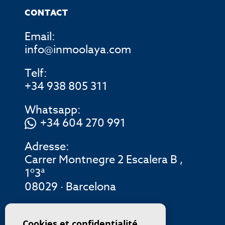
CONTACT
Email:
info@inmoolaya.com
Telf:
+34 938 805 311
Whatsapp:
+34 604 270 991
Adresse:
Carrer Montnegre 2 Escalera B ,
1º3ª
08029 · Barcelona
MENU
Cookies et confidentialité