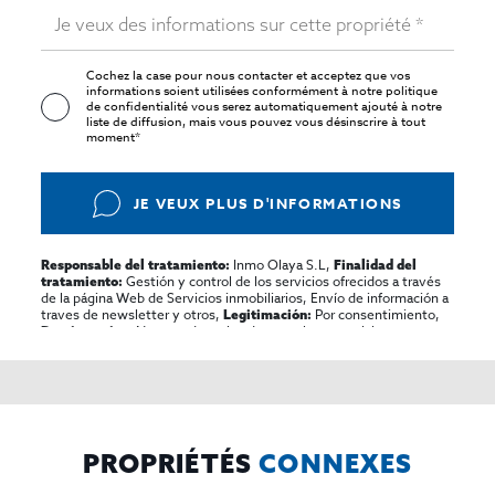
Cochez la case pour nous contacter et acceptez que vos
informations soient utilisées conformément à notre
politique
de confidentialité
vous serez automatiquement ajouté à notre
liste de diffusion, mais vous pouvez vous désinscrire à tout
moment*
JE VEUX PLUS D'INFORMATIONS
Inmo Olaya S.L,
Responsable del tratamiento:
Finalidad del
Gestión y control de los servicios ofrecidos a través
tratamiento:
de la página Web de Servicios inmobiliarios, Envío de información a
traves de newsletter y otros,
Por consentimiento,
Legitimación:
No se cederan los datos, salvo para elaborar
Destinatarios:
contabilidad,
Acceder,
Derechos de las personas interesadas:
rectificar y suprimir los datos, solicitar la portabilidad de los
mismos, oponerse altratamiento y solicitar la limitación de éste,
El Propio interesado,
Procedencia de los datos:
Información
Puede consultarse la información adicional y detallada
Adicional:
sobre protección de datos
Aquí
.
PROPRIÉTÉS
CONNEXES