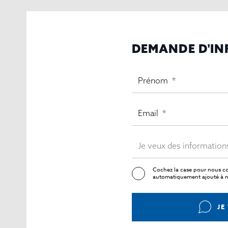
DEMANDE D'I
Cochez la case pour nous co
automatiquement ajouté à no
JE