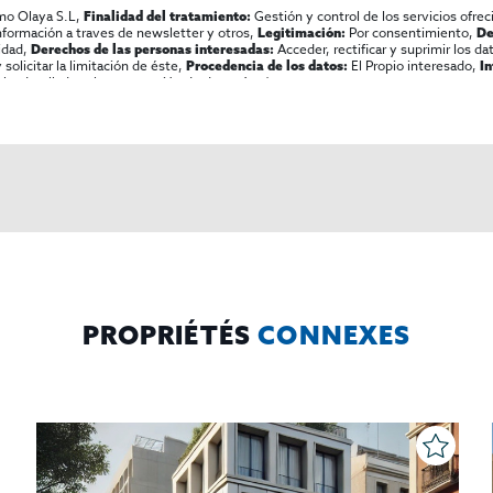
mo Olaya S.L,
Gestión y control de los servicios ofrec
Finalidad del tratamiento:
información a traves de newsletter y otros,
Por consentimiento,
Legitimación:
De
lidad,
Acceder, rectificar y suprimir los dat
Derechos de las personas interesadas:
olicitar la limitación de éste,
El Propio interesado,
Procedencia de los datos:
I
al y detallada sobre protección de datos
Aquí
.
PROPRIÉTÉS
CONNEXES