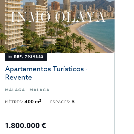
REF. 7939383
Apartamentos Turísticos ·
H
Revente
MÁLAGA · MÁLAGA
M
2
400 m
5
MÈTRES:
ESPACES:
M
1.800.000 €
1