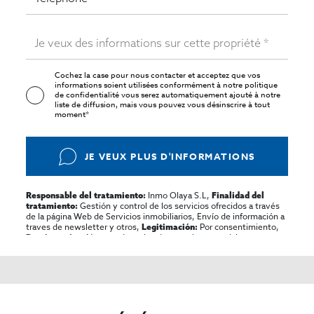
Cochez la case pour nous contacter et acceptez que vos
informations soient utilisées conformément à notre
politique
de confidentialité
vous serez automatiquement ajouté à notre
liste de diffusion, mais vous pouvez vous désinscrire à tout
moment*
JE VEUX PLUS D'INFORMATIONS
Inmo Olaya S.L,
Responsable del tratamiento:
Finalidad del
Gestión y control de los servicios ofrecidos a través
tratamiento:
de la página Web de Servicios inmobiliarios, Envío de información a
traves de newsletter y otros,
Por consentimiento,
Legitimación:
No se cederan los datos, salvo para elaborar
Destinatarios:
contabilidad,
Acceder,
Derechos de las personas interesadas:
rectificar y suprimir los datos, solicitar la portabilidad de los
mismos, oponerse altratamiento y solicitar la limitación de éste,
El Propio interesado,
Procedencia de los datos:
Información
Puede consultarse la información adicional y detallada
Adicional:
sobre protección de datos
Aquí
.