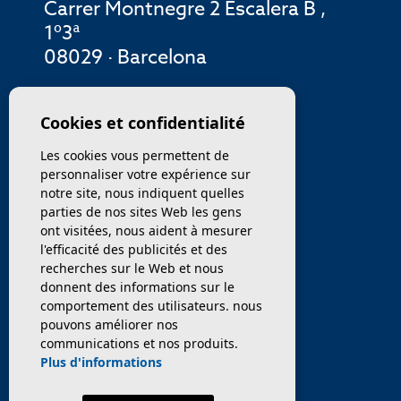
Carrer Montnegre 2 Escalera B ,
1º3ª
08029 · Barcelona
MENU
Cookies et confidentialité
Les cookies vous permettent de
ENTREPRISE
personnaliser votre expérience sur
notre site, nous indiquent quelles
PROPRIÉTÉS
parties de nos sites Web les gens
ont visitées, nous aident à mesurer
SERVICES
l'efficacité des publicités et des
recherches sur le Web et nous
donnent des informations sur le
VENDEZ / TRANSFÉRER
comportement des utilisateurs. nous
pouvons améliorer nos
NOUVELLES
communications et nos produits.
Plus d'informations