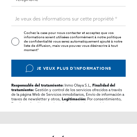
Cochez la case pour nous contacter et acceptez que vos
informations soient utilisées conformément à notre
politique
de confidentialité
vous serez automatiquement ajouté à notre
liste de diffusion, mais vous pouvez vous désinscrire à tout
moment*
JE VEUX PLUS D'INFORMATIONS
Inmo Olaya S.L,
Responsable del tratamiento:
Finalidad del
Gestión y control de los servicios ofrecidos a través
tratamiento:
de la página Web de Servicios inmobiliarios, Envío de información a
traves de newsletter y otros,
Por consentimiento,
Legitimación:
No se cederan los datos, salvo para elaborar
Destinatarios:
contabilidad,
Acceder,
Derechos de las personas interesadas:
rectificar y suprimir los datos, solicitar la portabilidad de los
mismos, oponerse altratamiento y solicitar la limitación de éste,
El Propio interesado,
Procedencia de los datos:
Información
Puede consultarse la información adicional y detallada
Adicional:
sobre protección de datos
Aquí
.