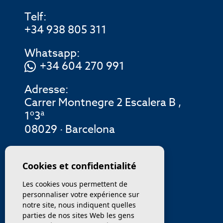
Telf:
+34 938 805 311
Whatsapp:
+34 604 270 991
Adresse:
Carrer Montnegre 2 Escalera B ,
1º3ª
08029 · Barcelona
MENU
Cookies et confidentialité
Les cookies vous permettent de
ENTREPRISE
personnaliser votre expérience sur
notre site, nous indiquent quelles
PROPRIÉTÉS
parties de nos sites Web les gens