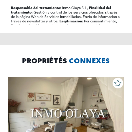
Inmo Olaya S.L,
Responsable del tratamiento:
Finalidad del
Gestión y control de los servicios ofrecidos a través
tratamiento:
de la página Web de Servicios inmobiliarios, Envío de información a
traves de newsletter y otros,
Por consentimiento,
Legitimación:
No se cederan los datos, salvo para elaborar
Destinatarios:
contabilidad,
Acceder,
Derechos de las personas interesadas:
rectificar y suprimir los datos, solicitar la portabilidad de los
mismos, oponerse altratamiento y solicitar la limitación de éste,
El Propio interesado,
Procedencia de los datos:
Información
Puede consultarse la información adicional y detallada
Adicional:
sobre protección de datos
Aquí
.
PROPRIÉTÉS
CONNEXES