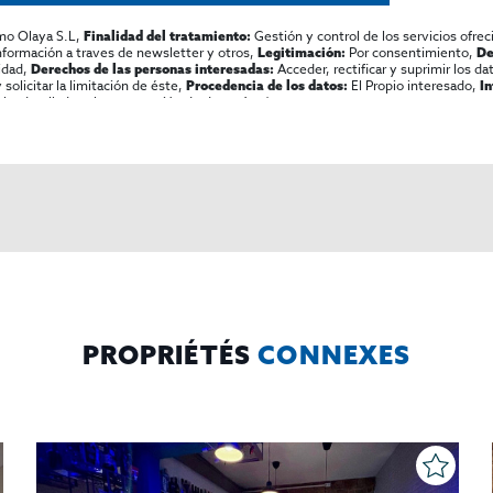
mo Olaya S.L,
Gestión y control de los servicios ofrec
Finalidad del tratamiento:
información a traves de newsletter y otros,
Por consentimiento,
Legitimación:
De
lidad,
Acceder, rectificar y suprimir los dat
Derechos de las personas interesadas:
olicitar la limitación de éste,
El Propio interesado,
Procedencia de los datos:
I
al y detallada sobre protección de datos
Aquí
.
PROPRIÉTÉS
CONNEXES