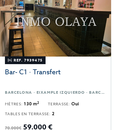
REF. 7939475
Bar- C1 · Transfert
B
BARCELONA · EIXAMPLE IZQUIERDO · BARCELONA
2
130 m
Oui
MÈTRES:
TERRASSE:
M
2
TABLES EN TERRASSE:
T
59.000 €
5
70.000€