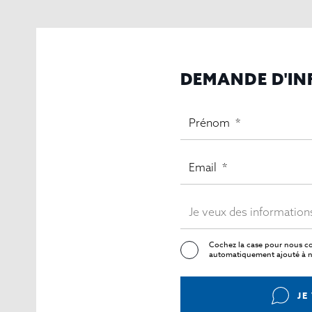
DEMANDE D'I
Cochez la case pour nous co
automatiquement ajouté à no
JE