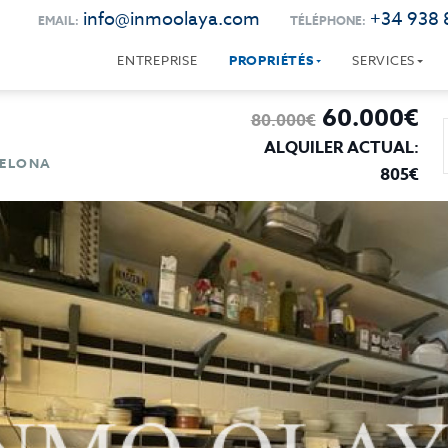
info@inmoolaya.com
+34 938 
EMAIL:
TÉLÉPHONE:
ENTREPRISE
PROPRIÉTÉS
SERVICES
60.000€
80.000€
ALQUILER ACTUAL:
CELONA
805€