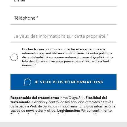
Cochez la case pour nous contacter et acceptez que vos
informations soient utilisées conformément à notre
politique
de confidentialité
vous serez automatiquement ajouté à notre
liste de diffusion, mais vous pouvez vous désinscrire à tout
moment*
JE VEUX PLUS D'INFORMATIONS
Inmo Olaya S.L,
Responsable del tratamiento:
Finalidad del
Gestión y control de los servicios ofrecidos a través
tratamiento:
de la página Web de Servicios inmobiliarios, Envío de información a
traves de newsletter y otros,
Por consentimiento,
Legitimación:
No se cederan los datos, salvo para elaborar
Destinatarios:
contabilidad,
Acceder,
Derechos de las personas interesadas:
rectificar y suprimir los datos, solicitar la portabilidad de los