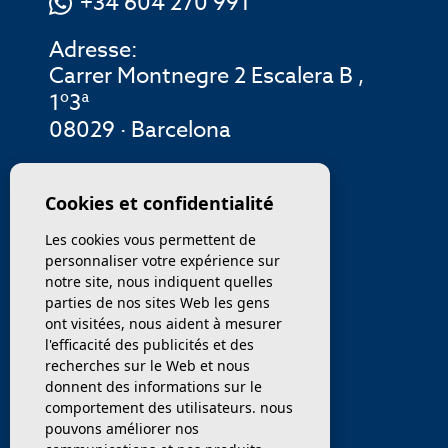
+34 604 270 991
Adresse:
Carrer Montnegre 2 Escalera B ,
1º3ª
08029 · Barcelona
MENU
Cookies et confidentialité
Les cookies vous permettent de
ENTREPRISE
personnaliser votre expérience sur
notre site, nous indiquent quelles
PROPRIÉTÉS
parties de nos sites Web les gens
ont visitées, nous aident à mesurer
SERVICES
l'efficacité des publicités et des
recherches sur le Web et nous
donnent des informations sur le
VENDEZ / TRANSFÉRER
comportement des utilisateurs. nous
pouvons améliorer nos
NOUVELLES