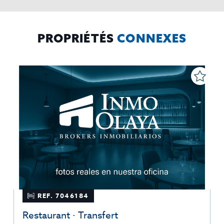
mismos, oponerse altratamiento y solicitar la limitación de éste,
El Propio interesado,
Procedencia de los datos:
Información
Puede consultarse la información adicional y detallada
Adicional:
sobre protección de datos
Aquí
.
PROPRIÉTÉS
CONNEXES
REF. 7046184
Restaurant · Transfert