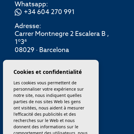
Whatsapp:
+34 604 270 991
Adresse:
Carrer Montnegre 2 Escalera B ,
1º3ª
08029 · Barcelona
MENU
Cookies et confidentialité
Les cookies vous permettent de
ENTREPRISE
personnaliser votre expérience sur
notre site, nous indiquent quelles
PROPRIÉTÉS
parties de nos sites Web les gens
ont visitées, nous aident à mesurer
SERVICES
l'efficacité des publicités et des
recherches sur le Web et nous
donnent des informations sur le
VENDEZ / TRANSFÉRER
comportement des utilisateurs. nous