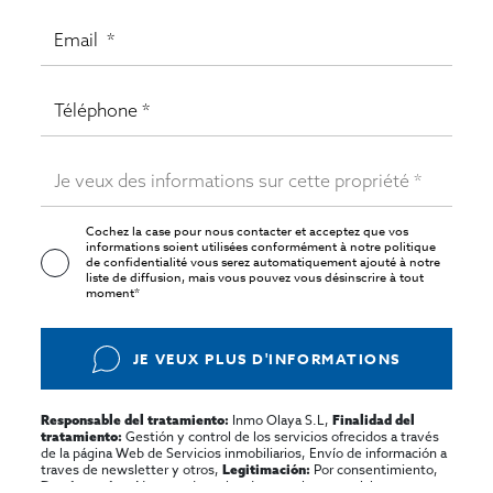
Cochez la case pour nous contacter et acceptez que vos
informations soient utilisées conformément à notre
politique
de confidentialité
vous serez automatiquement ajouté à notre
liste de diffusion, mais vous pouvez vous désinscrire à tout
moment*
JE VEUX PLUS D'INFORMATIONS
Inmo Olaya S.L,
Responsable del tratamiento:
Finalidad del
Gestión y control de los servicios ofrecidos a través
tratamiento:
de la página Web de Servicios inmobiliarios, Envío de información a
traves de newsletter y otros,
Por consentimiento,
Legitimación:
No se cederan los datos, salvo para elaborar
Destinatarios: