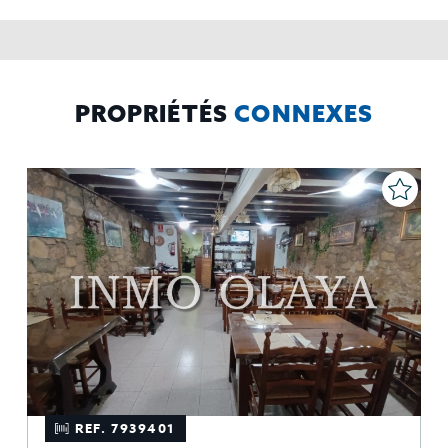
contabilidad,
Acceder,
Derechos de las personas interesadas:
rectificar y suprimir los datos, solicitar la portabilidad de los
mismos, oponerse altratamiento y solicitar la limitación de éste,
El Propio interesado,
Procedencia de los datos:
Información
Puede consultarse la información adicional y detallada
Adicional:
sobre protección de datos
Aquí
.
PROPRIÉTÉS
CONNEXES
REF. 7939401