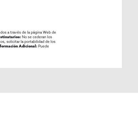
idos a través de la página Web de
No se cederan los
stinatarios:
os, solicitar la portabilidad de los
Puede
nformación Adicional: