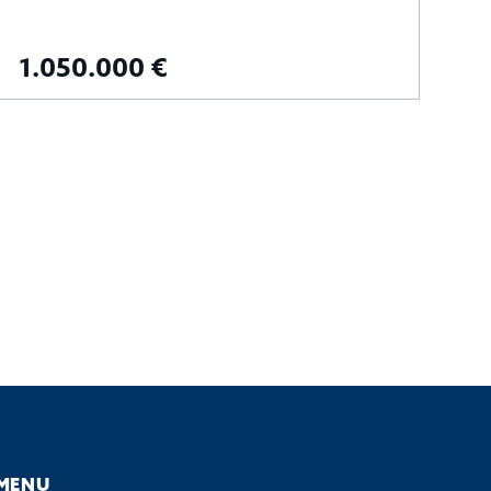
1.050.000 €
1
MENU