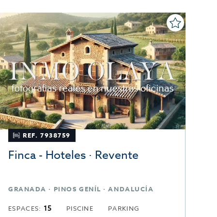
REF. 7938759
Finca - Hoteles · Revente
L
GRANADA · PINOS GENÍL · ANDALUCÍA
B
15
ESPACES:
PISCINE
PARKING
M