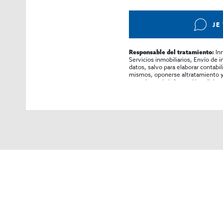
JE
In
Responsable del tratamiento:
Servicios inmobiliarios, Envío de 
datos, salvo para elaborar contabi
mismos, oponerse altratamiento y s
consultarse la información adicion