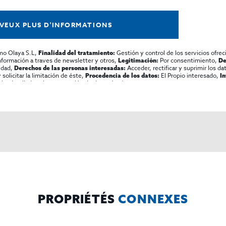
 VEUX PLUS D'INFORMATIONS
mo Olaya S.L,
Gestión y control de los servicios ofrec
Finalidad del tratamiento:
información a traves de newsletter y otros,
Por consentimiento,
Legitimación:
De
lidad,
Acceder, rectificar y suprimir los dat
Derechos de las personas interesadas:
olicitar la limitación de éste,
El Propio interesado,
Procedencia de los datos:
I
al y detallada sobre protección de datos
Aquí
.
PROPRIÉTÉS
CONNEXES