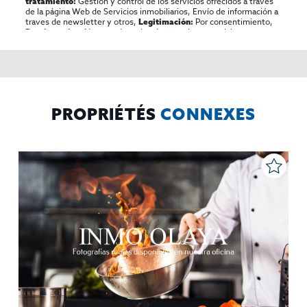
Gestión y control de los servicios ofrecidos a través
tratamiento:
de la página Web de Servicios inmobiliarios, Envío de información a
traves de newsletter y otros,
Por consentimiento,
Legitimación:
No se cederan los datos, salvo para elaborar
Destinatarios:
contabilidad,
Acceder,
Derechos de las personas interesadas:
rectificar y suprimir los datos, solicitar la portabilidad de los
mismos, oponerse altratamiento y solicitar la limitación de éste,
El Propio interesado,
Procedencia de los datos:
Información
Puede consultarse la información adicional y detallada
Adicional:
sobre protección de datos
Aquí
.
PROPRIÉTÉS
CONNEXES