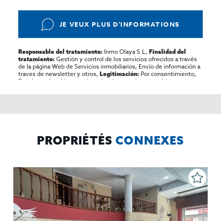
JE VEUX PLUS D'INFORMATIONS
Inmo Olaya S.L,
Responsable del tratamiento:
Finalidad del
Gestión y control de los servicios ofrecidos a través
tratamiento:
de la página Web de Servicios inmobiliarios, Envío de información a
traves de newsletter y otros,
Por consentimiento,
Legitimación:
No se cederan los datos, salvo para elaborar
Destinatarios:
contabilidad,
Acceder,
Derechos de las personas interesadas:
rectificar y suprimir los datos, solicitar la portabilidad de los
mismos, oponerse altratamiento y solicitar la limitación de éste,
El Propio interesado,
Procedencia de los datos:
Información
Puede consultarse la información adicional y detallada
Adicional:
sobre protección de datos
Aquí
.
PROPRIÉTÉS
CONNEXES