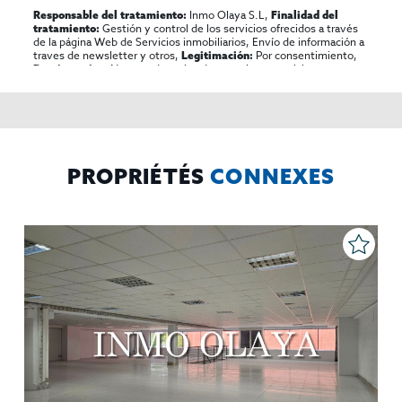
Inmo Olaya S.L,
Responsable del tratamiento:
Finalidad del
Gestión y control de los servicios ofrecidos a través
tratamiento:
de la página Web de Servicios inmobiliarios, Envío de información a
traves de newsletter y otros,
Por consentimiento,
Legitimación:
No se cederan los datos, salvo para elaborar
Destinatarios:
contabilidad,
Acceder,
Derechos de las personas interesadas:
rectificar y suprimir los datos, solicitar la portabilidad de los
mismos, oponerse altratamiento y solicitar la limitación de éste,
El Propio interesado,
Procedencia de los datos:
Información
Puede consultarse la información adicional y detallada
Adicional:
sobre protección de datos
Aquí
.
PROPRIÉTÉS
CONNEXES