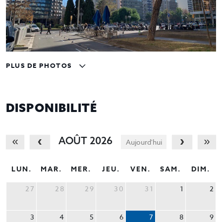
PLUS DE PHOTOS
DISPONIBILITÉ
AOÛT 2026
Aujourd'hui
LUN.
MAR.
MER.
JEU.
VEN.
SAM.
DIM.
27
28
29
30
31
1
2
3
4
5
6
7
8
9