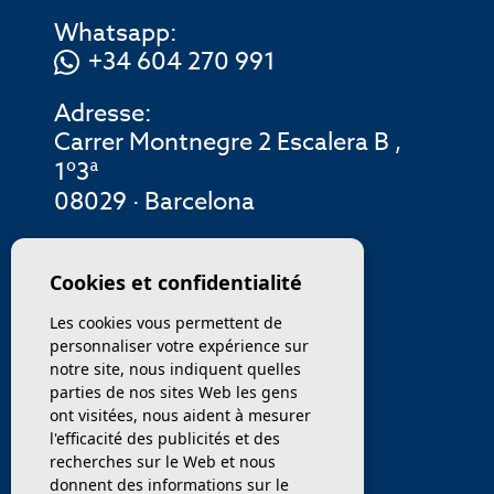
Whatsapp:
+34 604 270 991
Adresse:
Carrer Montnegre 2 Escalera B ,
1º3ª
08029 · Barcelona
MENU
Cookies et confidentialité
Les cookies vous permettent de
ENTREPRISE
personnaliser votre expérience sur
notre site, nous indiquent quelles
PROPRIÉTÉS
parties de nos sites Web les gens
ont visitées, nous aident à mesurer
SERVICES
l'efficacité des publicités et des
recherches sur le Web et nous
donnent des informations sur le
VENDEZ / TRANSFÉRER