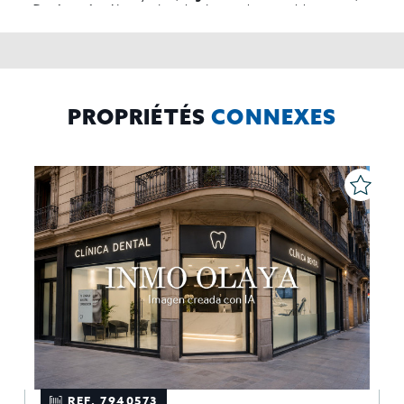
No se cederan los datos, salvo para elaborar
Destinatarios:
contabilidad,
Acceder,
Derechos de las personas interesadas:
rectificar y suprimir los datos, solicitar la portabilidad de los
mismos, oponerse altratamiento y solicitar la limitación de éste,
El Propio interesado,
Procedencia de los datos:
Información
Puede consultarse la información adicional y detallada
Adicional:
sobre protección de datos
Aquí
.
PROPRIÉTÉS
CONNEXES
REF. 7940573