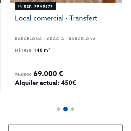
REF. 7940377
Local comercial · Transfert
BARCELONA · GRÀCIA · BARCELONA
2
140 m
MÈTRES:
69.000 €
76.000€
Alquiler actual: 450€