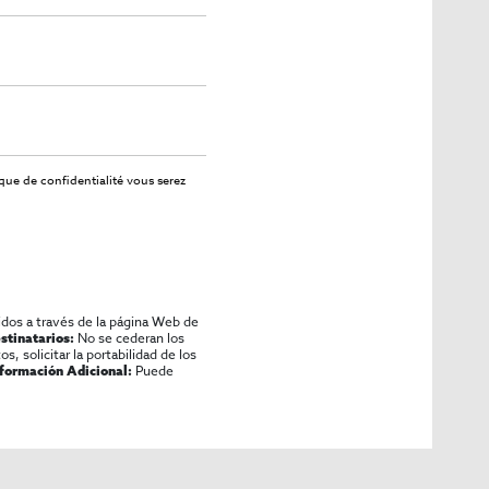
ique de confidentialité
vous serez
idos a través de la página Web de
No se cederan los
stinatarios:
os, solicitar la portabilidad de los
Puede
nformación Adicional: