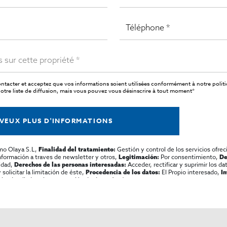
ntacter et acceptez que vos informations soient utilisées conformément à notre
polit
tre liste de diffusion, mais vous pouvez vous désinscrire à tout moment*
 VEUX PLUS D'INFORMATIONS
mo Olaya S.L,
Gestión y control de los servicios ofrec
Finalidad del tratamiento:
información a traves de newsletter y otros,
Por consentimiento,
Legitimación:
De
lidad,
Acceder, rectificar y suprimir los dat
Derechos de las personas interesadas:
olicitar la limitación de éste,
El Propio interesado,
Procedencia de los datos:
I
al y detallada sobre protección de datos
Aquí
.