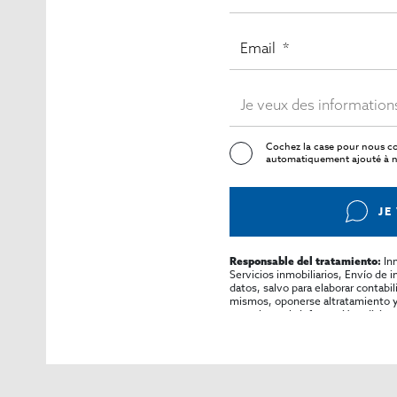
Cochez la case pour nous co
automatiquement ajouté à no
JE
In
Responsable del tratamiento:
Servicios inmobiliarios, Envío de 
datos, salvo para elaborar contabi
mismos, oponerse altratamiento y s
consultarse la información adicion