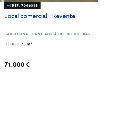
REF. 7046316
Local comercial · Revente
L
BARCELONA · SANT ADRIÁ DEL BESOS · BARCELONA
B
2
75 m
MÈTRES:
M
71.000 €
7
P