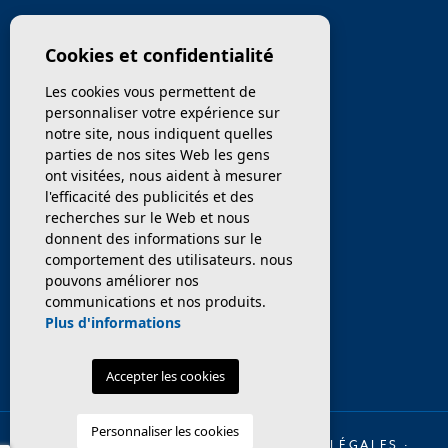
MENU
Cookies et confidentialité
Les cookies vous permettent de
ENTREPRISE
personnaliser votre expérience sur
notre site, nous indiquent quelles
PROPRIÉTÉS
parties de nos sites Web les gens
ont visitées, nous aident à mesurer
SERVICES
l'efficacité des publicités et des
recherches sur le Web et nous
donnent des informations sur le
VENDEZ / TRANSFÉRER
comportement des utilisateurs. nous
pouvons améliorer nos
NOUVELLES
communications et nos produits.
Plus d'informations
Accepter les cookies
Personnaliser les cookies
© 2026 INMO OLAYA LEGAL ·
MENTIONS LÉGALES
·