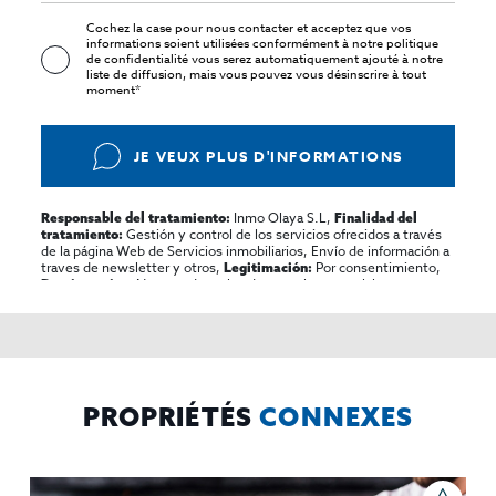
Cochez la case pour nous contacter et acceptez que vos
informations soient utilisées conformément à notre
politique
de confidentialité
vous serez automatiquement ajouté à notre
liste de diffusion, mais vous pouvez vous désinscrire à tout
moment*
JE VEUX PLUS D'INFORMATIONS
Inmo Olaya S.L,
Responsable del tratamiento:
Finalidad del
Gestión y control de los servicios ofrecidos a través
tratamiento:
de la página Web de Servicios inmobiliarios, Envío de información a
traves de newsletter y otros,
Por consentimiento,
Legitimación:
No se cederan los datos, salvo para elaborar
Destinatarios:
contabilidad,
Acceder,
Derechos de las personas interesadas:
rectificar y suprimir los datos, solicitar la portabilidad de los
mismos, oponerse altratamiento y solicitar la limitación de éste,
El Propio interesado,
Procedencia de los datos:
Información
Puede consultarse la información adicional y detallada
Adicional:
sobre protección de datos
Aquí
.
PROPRIÉTÉS
CONNEXES