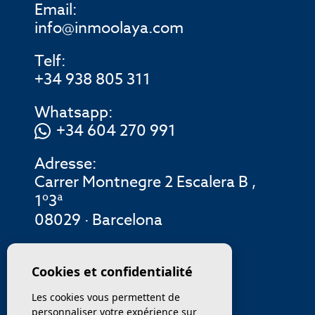
Email:
info@inmoolaya.com
Telf:
+34 938 805 311
Whatsapp:
+34 604 270 991
Adresse:
Carrer Montnegre 2 Escalera B ,
1º3ª
08029 · Barcelona
MENU
Cookies et confidentialité
Les cookies vous permettent de
ENTREPRISE
personnaliser votre expérience sur