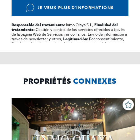
JE VEUX PLUS D'INFORMATIONS
Inmo Olaya S.L,
Responsable del tratamiento:
Finalidad del
Gestión y control de los servicios ofrecidos a través
tratamiento:
de la página Web de Servicios inmobiliarios, Envío de información a
traves de newsletter y otros,
Por consentimiento,
Legitimación:
No se cederan los datos, salvo para elaborar
Destinatarios:
contabilidad,
Acceder,
Derechos de las personas interesadas:
rectificar y suprimir los datos, solicitar la portabilidad de los
mismos, oponerse altratamiento y solicitar la limitación de éste,
El Propio interesado,
Procedencia de los datos:
Información
Puede consultarse la información adicional y detallada
Adicional:
sobre protección de datos
Aquí
.
PROPRIÉTÉS
CONNEXES