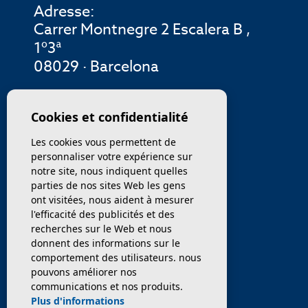
Adresse:
Carrer Montnegre 2 Escalera B ,
1º3ª
08029 · Barcelona
MENU
Cookies et confidentialité
Les cookies vous permettent de
ENTREPRISE
personnaliser votre expérience sur
notre site, nous indiquent quelles
PROPRIÉTÉS
parties de nos sites Web les gens
ont visitées, nous aident à mesurer
SERVICES
l'efficacité des publicités et des
recherches sur le Web et nous
donnent des informations sur le
VENDEZ / TRANSFÉRER
comportement des utilisateurs. nous
pouvons améliorer nos
NOUVELLES
communications et nos produits.
Plus d'informations