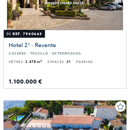
REF. 7940663
Hotel 2* · Revente
CÁCERES · TRUJILLO · EXTREMADURA
2
MÈTRES:
2.478 m
ESPACES:
31
PARKING
1.100.000 €