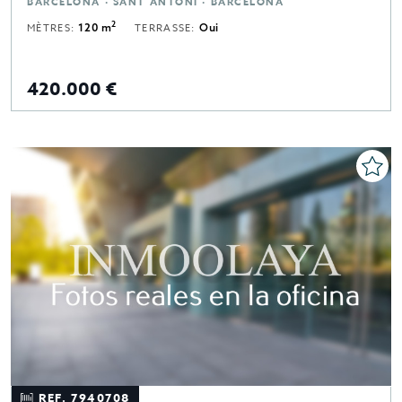
BARCELONA · SANT ANTONI · BARCELONA
2
MÈTRES:
120 m
TERRASSE:
Oui
420.000 €
REF. 7940708