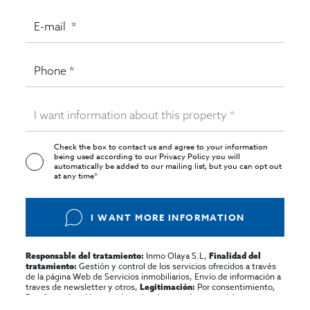
Check the box to contact us and agree to your information
being used according to our
Privacy Policy
you will
automatically be added to our mailing list, but you can opt out
at any time*
I WANT MORE INFORMATION
Inmo Olaya S.L,
Responsable del tratamiento:
Finalidad del
Gestión y control de los servicios ofrecidos a través
tratamiento:
de la página Web de Servicios inmobiliarios, Envío de información a
traves de newsletter y otros,
Por consentimiento,
Legitimación:
No se cederan los datos, salvo para elaborar
Destinatarios:
contabilidad,
Acceder,
Derechos de las personas interesadas: