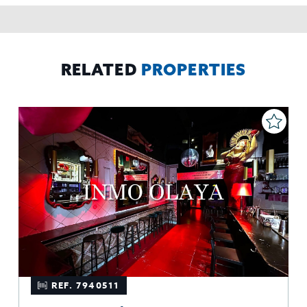
rectificar y suprimir los datos, solicitar la portabilidad de los
mismos, oponerse altratamiento y solicitar la limitación de éste,
El Propio interesado,
Procedencia de los datos:
Información
Puede consultarse la información adicional y detallada
Adicional:
sobre protección de datos
Aquí
.
RELATED
PROPERTIES
REF. 7940511