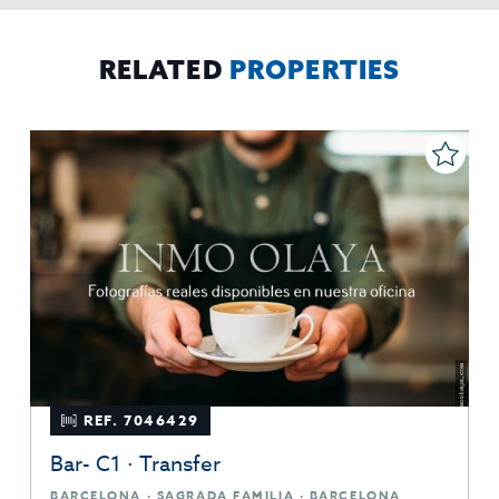
El Propio interesado,
Procedencia de los datos:
Información
Puede consultarse la información adicional y detallada
Adicional:
sobre protección de datos
Aquí
.
RELATED
PROPERTIES
REF. 7046429
Bar- C1 · Transfer
BARCELONA · SAGRADA FAMILIA · BARCELONA