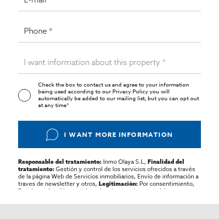
Check the box to contact us and agree to your information
being used according to our
Privacy Policy
you will
automatically be added to our mailing list, but you can opt out
at any time*
I WANT MORE INFORMATION
Inmo Olaya S.L,
Responsable del tratamiento:
Finalidad del
Gestión y control de los servicios ofrecidos a través
tratamiento:
de la página Web de Servicios inmobiliarios, Envío de información a
traves de newsletter y otros,
Por consentimiento,
Legitimación:
No se cederan los datos, salvo para elaborar
Destinatarios:
contabilidad,
Acceder,
Derechos de las personas interesadas:
rectificar y suprimir los datos, solicitar la portabilidad de los
mismos, oponerse altratamiento y solicitar la limitación de éste,