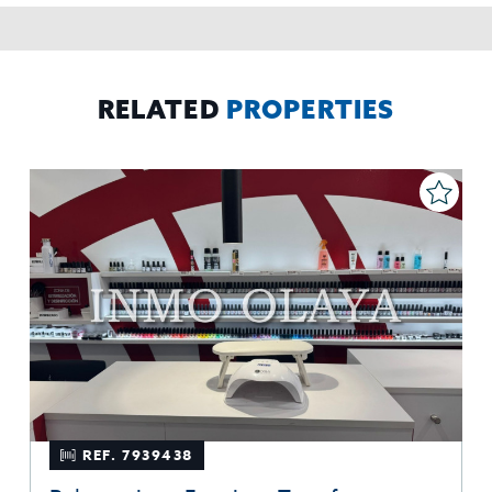
rectificar y suprimir los datos, solicitar la portabilidad de los
mismos, oponerse altratamiento y solicitar la limitación de éste,
El Propio interesado,
Procedencia de los datos:
Información
Puede consultarse la información adicional y detallada
Adicional:
sobre protección de datos
Aquí
.
RELATED
PROPERTIES
REF. 7939438