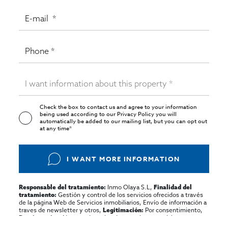
Check the box to contact us and agree to your information
being used according to our
Privacy Policy
you will
automatically be added to our mailing list, but you can opt out
at any time*
I WANT MORE INFORMATION
Inmo Olaya S.L,
Responsable del tratamiento:
Finalidad del
Gestión y control de los servicios ofrecidos a través
tratamiento:
de la página Web de Servicios inmobiliarios, Envío de información a
traves de newsletter y otros,
Por consentimiento,
Legitimación:
No se cederan los datos, salvo para elaborar
Destinatarios:
contabilidad,
Acceder,
Derechos de las personas interesadas: