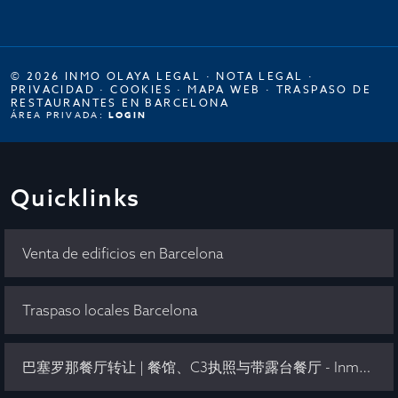
© 2026 INMO OLAYA LEGAL ·
NOTA LEGAL
·
PRIVACIDAD
·
COOKIES
·
MAPA WEB
·
TRASPASO DE
RESTAURANTES EN BARCELONA
ÁREA PRIVADA:
LOGIN
Quicklinks
Venta de edificios en Barcelona
Traspaso locales Barcelona
巴塞罗那餐厅转让 | 餐馆、C3执照与带露台餐厅 - Inmo Olaya