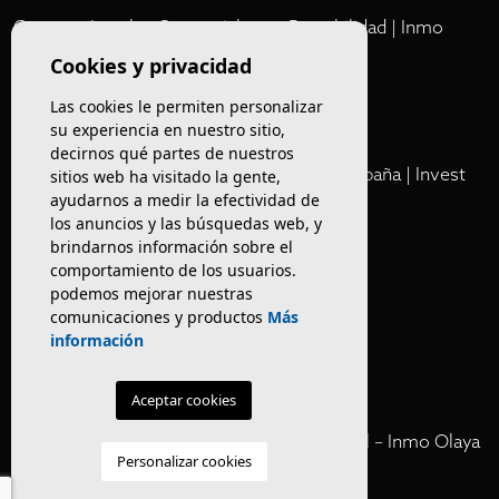
Comprar Locales Comerciales en Rentabilidad | Inmo
Olaya
Cookies y privacidad
Las cookies le permiten personalizar
Club
su experiencia en nuestro sitio,
decirnos qué partes de nuestros
Cartera Privada de Activos Hoteleros en España | Invest
sitios web ha visitado la gente,
ayudarnos a medir la efectividad de
Inmo Olaya
los anuncios y las búsquedas web, y
brindarnos información sobre el
Venta de edificios
comportamiento de los usuarios.
podemos mejorar nuestras
comunicaciones y productos
Más
Comprar restaurante en Barcelona
información
Negocios en rentabilidad en Barcelona
Aceptar cookies
Vender Hotel en España | Venta Confidencial – Inmo Olaya
Personalizar cookies