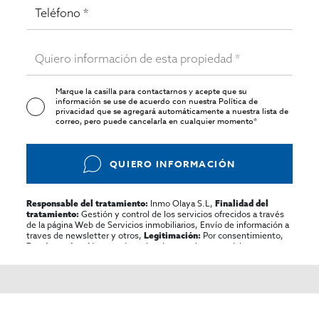
Marque la casilla para contactarnos y acepte que su
información se use de acuerdo con nuestra
Política de
privacidad
que se agregará automáticamente a nuestra lista de
correo, pero puede cancelarla en cualquier momento*
QUIERO INFORMACIÓN
Inmo Olaya S.L,
Responsable del tratamiento:
Finalidad del
Gestión y control de los servicios ofrecidos a través
tratamiento:
de la página Web de Servicios inmobiliarios, Envío de información a
traves de newsletter y otros,
Por consentimiento,
Legitimación:
No se cederan los datos, salvo para elaborar
Destinatarios:
contabilidad,
Acceder,
Derechos de las personas interesadas:
rectificar y suprimir los datos, solicitar la portabilidad de los
mismos, oponerse altratamiento y solicitar la limitación de éste,
El Propio interesado,
Procedencia de los datos:
Información
Puede consultarse la información adicional y detallada
Adicional:
sobre protección de datos
Aquí
.