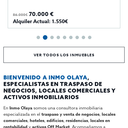
70.000 €
86.000€
Alquiler Actual: 1.550€
VER TODOS LOS INMUEBLES
BIENVENIDO A INMO OLAYA
,
ESPECIALISTAS EN TRASPASO DE
NEGOCIOS, LOCALES COMERCIALES Y
ACTIVOS INMOBILIARIOS
En
Inmo Olaya
somos una consultora inmobiliaria
especializada en el
traspaso y venta de negocios
,
locales
comerciales
,
hoteles
,
edificios
,
residencias
,
locales en
rentabilidad
y
activos Off Market
. Acompañamos a