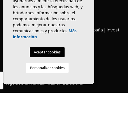
ayudarnos a medir la efectividad de
los anuncios y las búsquedas web, y
brindarnos información sobre el
Club
comportamiento de los usuarios.
podemos mejorar nuestras
Cartera Privada de Activos Hoteleros en España | Invest
comunicaciones y productos
Más
Inmo Olaya
información
Venta de edificios
Aceptar cookies
Comprar restaurante en Barcelona
Personalizar cookies
Negocios en rentabilidad en Barcelona
Vender Hotel en España | Venta Confidencial – Inmo Olaya
venta hoteles off market