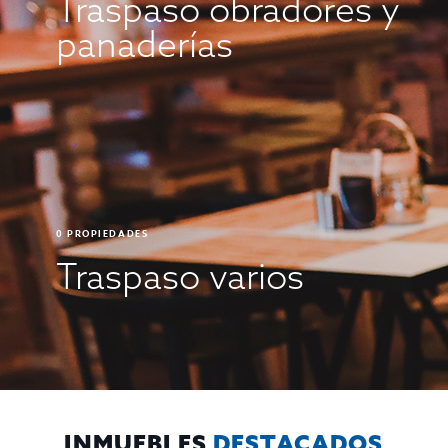
Traspaso obradores y
panaderías
0
PROPIEDADES
Traspaso varios
INMUEBLES
DESTACADOS