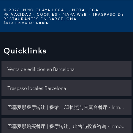
© 2026 INMO OLAYA LEGAL ·
NOTA LEGAL
·
PRIVACIDAD
·
COOKIES
·
MAPA WEB
·
TRASPASO DE
RESTAURANTES EN BARCELONA
ÁREA PRIVADA:
LOGIN
Quicklinks
Venta de edificios en Barcelona
Traspaso locales Barcelona
巴塞罗那餐厅转让 | 餐馆、C3执照与带露台餐厅 - Inmo Olaya
巴塞罗那购买餐厅 | 餐厅转让、出售与投资咨询 - Inmo Olaya