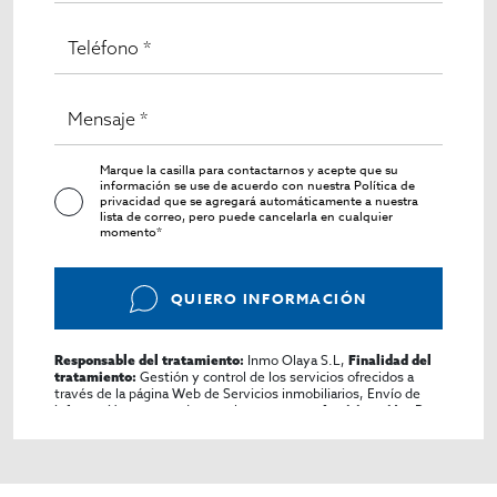
Marque la casilla para contactarnos y acepte que su
información se use de acuerdo con nuestra
Política de
privacidad
que se agregará automáticamente a nuestra
lista de correo, pero puede cancelarla en cualquier
momento*
QUIERO INFORMACIÓN
Inmo Olaya S.L,
Responsable del tratamiento:
Finalidad del
Gestión y control de los servicios ofrecidos a
tratamiento:
través de la página Web de Servicios inmobiliarios, Envío de
información a traves de newsletter y otros,
Por
Legitimación:
consentimiento,
No se cederan los datos, salvo
Destinatarios:
para elaborar contabilidad,
Derechos de las personas
Acceder, rectificar y suprimir los datos, solicitar la
interesadas:
portabilidad de los mismos, oponerse altratamiento y solicitar
la limitación de éste,
El Propio
Procedencia de los datos: