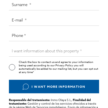
Check the box to contact us and agree to your information
being used according to our
Privacy Policy
you will
automatically be added to our mailing list, but you can opt out
at any time*
I WANT MORE INFORMATION
Inmo Olaya S.L,
Responsable del tratamiento:
Finalidad del
Gestión y control de los servicios ofrecidos a través
tratamiento:
de la página Web de Servicios inmobiliarios, Envío de información a