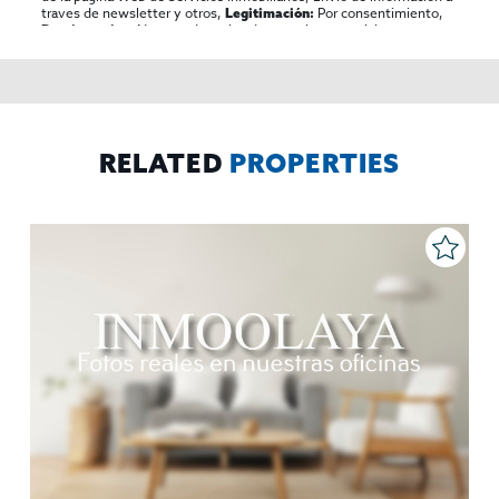
traves de newsletter y otros,
Por consentimiento,
Legitimación:
No se cederan los datos, salvo para elaborar
Destinatarios:
contabilidad,
Acceder,
Derechos de las personas interesadas:
rectificar y suprimir los datos, solicitar la portabilidad de los
mismos, oponerse altratamiento y solicitar la limitación de éste,
El Propio interesado,
Procedencia de los datos:
Información
Puede consultarse la información adicional y detallada
Adicional:
sobre protección de datos
Aquí
.
RELATED
PROPERTIES