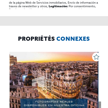
de la página Web de Servicios inmobiliarios, Envío de información a
traves de newsletter y otros,
Por consentimiento,
Legitimación:
No se cederan los datos, salvo para elaborar
Destinatarios:
contabilidad,
Acceder,
Derechos de las personas interesadas:
rectificar y suprimir los datos, solicitar la portabilidad de los
mismos, oponerse altratamiento y solicitar la limitación de éste,
El Propio interesado,
Procedencia de los datos:
Información
Puede consultarse la información adicional y detallada
Adicional:
sobre protección de datos
Aquí
.
PROPRIÉTÉS
CONNEXES