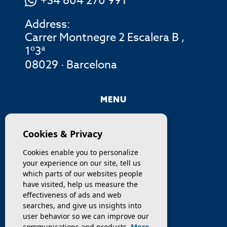
+34 604 270 991
Address:
Carrer Montnegre 2 Escalera B ,
1º3ª
08029 · Barcelona
MENU
COMPANY
Cookies & Privacy
PROPERTIES
Cookies enable you to personalize
your experience on our site, tell us
SERVICES
which parts of our websites people
have visited, help us measure the
effectiveness of ads and web
SELL / TRANSFER
searches, and give us insights into
user behavior so we can improve our
NEWS
communications and products.
More