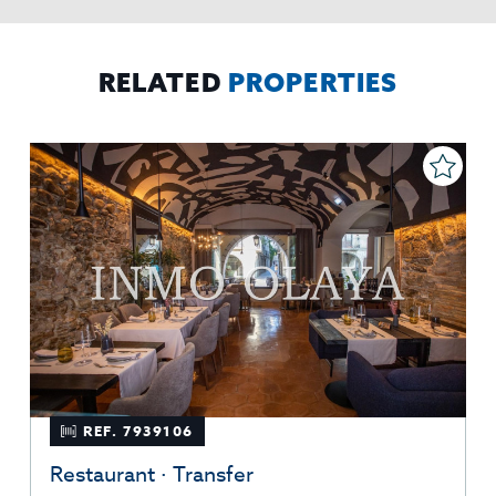
El Propio interesado,
Procedencia de los datos:
Información
Puede consultarse la información adicional y detallada
Adicional:
sobre protección de datos
Aquí
.
RELATED
PROPERTIES
REF. 7939106
Restaurant · Transfer