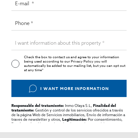
Check the box to contact us and agree to your information
being used according to our
Privacy Policy
you will
automatically be added to our mailing list, but you can opt out
at any time*
I WANT MORE INFORMATION
Inmo Olaya S.L,
Responsable del tratamiento:
Finalidad del
Gestión y control de los servicios ofrecidos a través
tratamiento:
de la página Web de Servicios inmobiliarios, Envío de información a
traves de newsletter y otros,
Por consentimiento,
Legitimación:
No se cederan los datos, salvo para elaborar
Destinatarios:
contabilidad,
Acceder,
Derechos de las personas interesadas:
rectificar y suprimir los datos, solicitar la portabilidad de los
mismos, oponerse altratamiento y solicitar la limitación de éste,