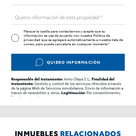
Marque la casilla para contactarnos y acepte que su
información se use de acuerdo con nuestra
Política de
privacidad
que se agregará automáticamente a nuestra lista de
correo, pero puede cancelarla en cualquier momento*
QUIERO INFORMACIÓN
Inmo Olaya S.L,
Responsable del tratamiento:
Finalidad del
Gestión y control de los servicios ofrecidos a través
tratamiento:
de la página Web de Servicios inmobiliarios, Envío de información a
traves de newsletter y otros,
Por consentimiento,
Legitimación:
No se cederan los datos, salvo para elaborar
Destinatarios:
contabilidad,
Acceder,
Derechos de las personas interesadas:
rectificar y suprimir los datos, solicitar la portabilidad de los
mismos, oponerse altratamiento y solicitar la limitación de éste,
El Propio interesado,
Procedencia de los datos:
Información
Puede consultarse la información adicional y detallada
Adicional:
sobre protección de datos
Aquí
.
INMUEBLES
RELACIONADOS