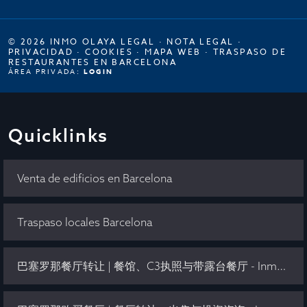
© 2026 INMO OLAYA LEGAL ·
NOTA LEGAL
·
PRIVACIDAD
·
COOKIES
·
MAPA WEB
·
TRASPASO DE
RESTAURANTES EN BARCELONA
ÁREA PRIVADA:
LOGIN
Quicklinks
Venta de edificios en Barcelona
Traspaso locales Barcelona
巴塞罗那餐厅转让 | 餐馆、C3执照与带露台餐厅 - Inmo Olaya