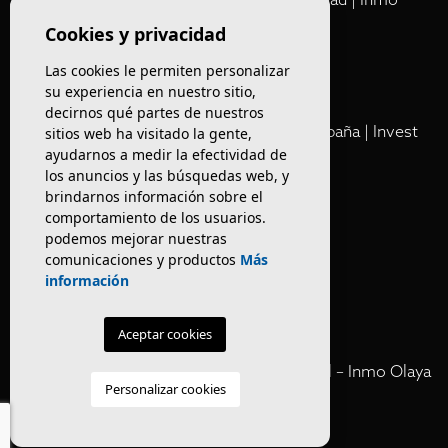
Olaya
Cookies y privacidad
Las cookies le permiten personalizar
Club
su experiencia en nuestro sitio,
decirnos qué partes de nuestros
Cartera Privada de Activos Hoteleros en España | Invest
sitios web ha visitado la gente,
ayudarnos a medir la efectividad de
Inmo Olaya
los anuncios y las búsquedas web, y
brindarnos información sobre el
Venta de edificios
comportamiento de los usuarios.
podemos mejorar nuestras
comunicaciones y productos
Más
Comprar restaurante en Barcelona
información
Negocios en rentabilidad en Barcelona
Aceptar cookies
Vender Hotel en España | Venta Confidencial – Inmo Olaya
Personalizar cookies
venta hoteles off market