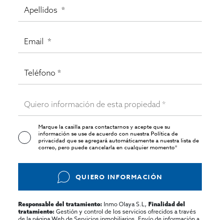
Marque la casilla para contactarnos y acepte que su
información se use de acuerdo con nuestra
Política de
privacidad
que se agregará automáticamente a nuestra lista de
correo, pero puede cancelarla en cualquier momento*
QUIERO INFORMACIÓN
Inmo Olaya S.L,
Responsable del tratamiento:
Finalidad del
Gestión y control de los servicios ofrecidos a través
tratamiento:
de la página Web de Servicios inmobiliarios, Envío de información a