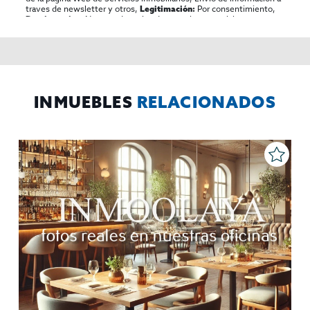
traves de newsletter y otros,
Por consentimiento,
Legitimación:
No se cederan los datos, salvo para elaborar
Destinatarios:
contabilidad,
Acceder,
Derechos de las personas interesadas:
rectificar y suprimir los datos, solicitar la portabilidad de los
mismos, oponerse altratamiento y solicitar la limitación de éste,
El Propio interesado,
Procedencia de los datos:
Información
Puede consultarse la información adicional y detallada
Adicional:
sobre protección de datos
Aquí
.
INMUEBLES
RELACIONADOS