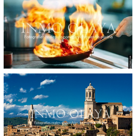
terraza exterior de 40 m2 con 10 mesas, ofrece un espacio
amplio y acogedor para disfrutar de una experiencia
gastronómica única.
Oportunidad de negocio:
Este restaurante representa una magnífica oportunidad para
aquellos que deseen situarse en la zona top de Girona y ser
parte de la escena gastronómica de la ciudad. Con una
clientela establecida y una ubicación inmejorable, ofrece un
gran potencial de crecimiento y rentabilidad para los nuevos
propietarios.
Precio y condiciones:
El traspaso de este emblemático restaurante se ofrece a un
precio competitivo 300.000€ y alquiler de 3.000€ con
condiciones flexibles.
Contáctanos hoy mismo para obtener
más información y aprovechar esta oportunidad única de
emprender en el sector de la restauración en Girona con
InmoOlaya, tu aliado en el mercado inmobiliario comercial.