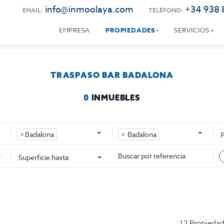
info@inmoolaya.com
+34 938 
EMAIL:
TELÉFONO:
EMPRESA
PROPIEDADES
SERVICIOS
TRASPASO BAR BADALONA
0
INMUEBLES
×
Badalona
×
Badalona
Superficie hasta
12 Propieda