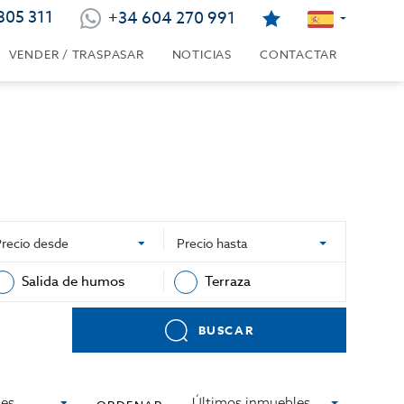
805 311
+34 604 270 991
VENDER / TRASPASAR
NOTICIAS
CONTACTAR
Precio desde
Precio hasta
Salida de humos
Terraza
BUSCAR
des
Últimos inmuebles