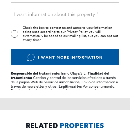
Check the box to contact us and agree to your information
being used according to our
Privacy Policy
you will
automatically be added to our mailing list, but you can opt out
at any time*
I WANT MORE INFORMATION
Inmo Olaya S.L,
Responsable del tratamiento:
Finalidad del
Gestión y control de los servicios ofrecidos a través
tratamiento:
de la página Web de Servicios inmobiliarios, Envío de información a
traves de newsletter y otros,
Por consentimiento,
Legitimación:
No se cederan los datos, salvo para elaborar
Destinatarios:
contabilidad,
Acceder,
Derechos de las personas interesadas:
rectificar y suprimir los datos, solicitar la portabilidad de los
mismos, oponerse altratamiento y solicitar la limitación de éste,
El Propio interesado,
Procedencia de los datos:
Información
Puede consultarse la información adicional y detallada
Adicional:
sobre protección de datos
Aquí
.
RELATED
PROPERTIES