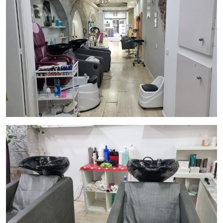
Alquiler Competitivo: El alquiler mensual es de
1.170 € + IVA, lo que te brinda una excelente
relación costo-beneficio y te permite mantener tus
gastos operativos bajo control.
Servicios Completos: Desde tratamientos estéticos
hasta servicios de manicura, pedicura y estilismo,
este salón de belleza ofrece una gama completa de
servicios para satisfacer las necesidades de sus
clientes más exigentes.
No pierdas la oportunidad de ser parte de esta emocionante
industria en una de las ciudades más fascinantes del mundo.
¡Contacta con Inmo Olaya hoy mismo para obtener más
información sobre este traspaso de peluquería y centro de
estética en el Eixample de Barcelona y haz que tus sueños de
emprendimiento se hagan realidad!