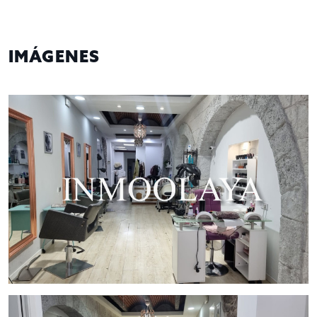
cautiva con su arquitectura única, su cultura vibrante
y su ambiente cosmopolita. El Eixample, conocido
por sus amplias avenidas y edificios modernistas, es
IMÁGENES
el escenario perfecto para tu nuevo negocio.
Aprovecha la afluencia constante de residentes y
turistas que visitan esta zona emblemática.
Espacio Amplio y Acogedor: Con 70 metros
cuadrados, este salón de belleza ofrece un
ambiente acogedor y elegante donde los clientes
pueden relajarse y disfrutar de una experiencia de
belleza única. Desde los cubículos para tratamientos
estéticos hasta la zona dedicada a manicura y
pedicura, cada detalle está pensado para ofrecer un
servicio de alta calidad.
Traspaso Accesible: Con un traspaso de 26.050 €,
esta es una oportunidad única para convertirte en
propietario de un negocio establecido y listo para
seguir creciendo en una de las ciudades más
dinámicas de Europa.