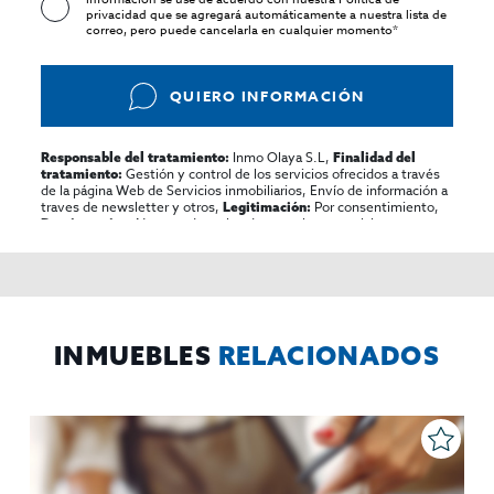
privacidad
que se agregará automáticamente a nuestra lista de
correo, pero puede cancelarla en cualquier momento*
QUIERO INFORMACIÓN
Inmo Olaya S.L,
Responsable del tratamiento:
Finalidad del
Gestión y control de los servicios ofrecidos a través
tratamiento:
de la página Web de Servicios inmobiliarios, Envío de información a
traves de newsletter y otros,
Por consentimiento,
Legitimación:
No se cederan los datos, salvo para elaborar
Destinatarios:
contabilidad,
Acceder,
Derechos de las personas interesadas:
rectificar y suprimir los datos, solicitar la portabilidad de los
mismos, oponerse altratamiento y solicitar la limitación de éste,
El Propio interesado,
Procedencia de los datos:
Información
Puede consultarse la información adicional y detallada
Adicional:
sobre protección de datos
Aquí
.
INMUEBLES
RELACIONADOS