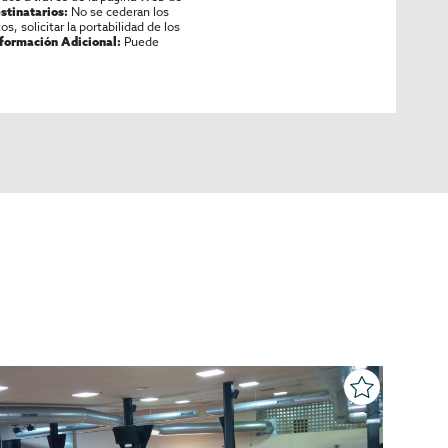
No se cederan los
stinatarios:
os, solicitar la portabilidad de los
Puede
nformación Adicional: