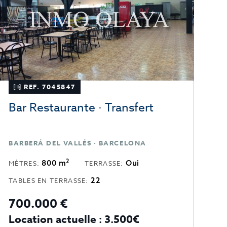
REF. 7045847
Bar Restaurante · Transfert
H
BARBERÁ DEL VALLÉS · BARCELONA
L
2
800 m
Oui
MÈTRES:
TERRASSE:
M
22
TABLES EN TERRASSE:
700.000 €
6
Location actuelle : 3.500€