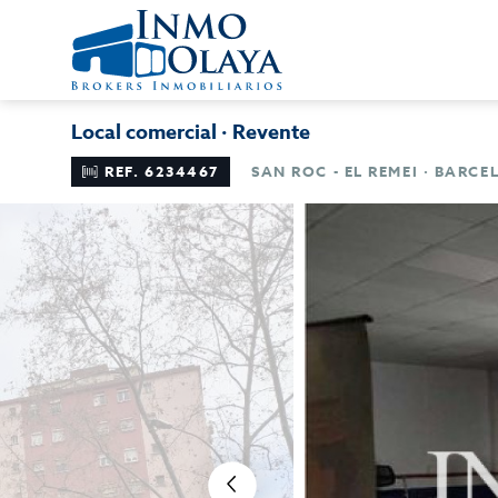
Local comercial · Revente
REF. 6234467
SAN ROC - EL REMEI · BARC