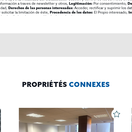
información a traves de newsletter y otros,
Por consentimiento,
Legitimación:
De
lidad,
Acceder, rectificar y suprimir los dat
Derechos de las personas interesadas:
olicitar la limitación de éste,
El Propio interesado,
Procedencia de los datos:
I
al y detallada sobre protección de datos
Aquí
.
PROPRIÉTÉS
CONNEXES