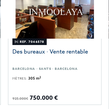
REF. 7046578
Des bureaux · Vente rentable
BARCELONA · SANTS · BARCELONA
2
305 m
MÈTRES:
750.000 €
925.000€