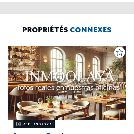
rectificar y suprimir los datos, solicitar la portabilidad de los
mismos, oponerse altratamiento y solicitar la limitación de éste,
El Propio interesado,
Procedencia de los datos:
Información
Puede consultarse la información adicional y detallada
Adicional:
sobre protección de datos
Aquí
.
PROPRIÉTÉS
CONNEXES
REF. 7937327