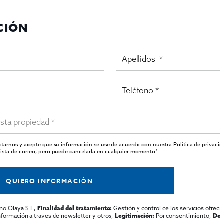
CIÓN
urística de alto paso
cación y equipamiento de alta calidad
lo convierten en una inve
 mano en el corazón de Barcelona.
actarnos y acepte que su información se use de acuerdo con nuestra
Política de privac
ista de correo, pero puede cancelarla en cualquier momento*
QUIERO INFORMACIÓN
mo Olaya S.L,
Gestión y control de los servicios ofrec
Finalidad del tratamiento:
información a traves de newsletter y otros,
Por consentimiento,
Legitimación:
De