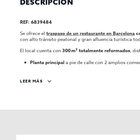
DESCRIPCIÓN
REF: 6839484
Se ofrece el
traspaso de un restaurante en Barcelona
co
con alto tránsito peatonal y gran afluencia turística to
El local cuenta con
300 m² totalmente reformados
, di
Planta principal
a pie de calle con 2 amplios com
Sótano
con zona de almacén y 5 aseos para cliente
LEER MÁS
La cocina es amplia y cuenta con
doble salida de humo
Datos clave del negocio:
Superficie:
300 m²
Aforo:
100 personas
Precio de traspaso:
300.000 €