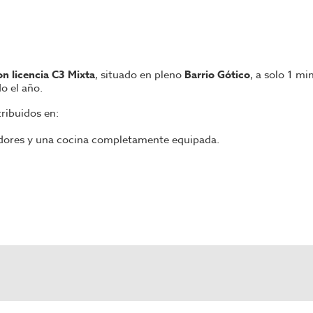
n licencia C3 Mixta
, situado en pleno
Barrio Gótico
, a solo 1 m
do el año.
stribuidos en:
edores y una cocina completamente equipada.
s más un aseo para el personal.
s
, lo que garantiza una óptima operativa para cualquier concep