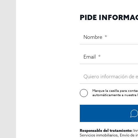
Alquiler mensual:
11.000 €
Facturación:
muy elevada y demostrable
PIDE INFORMA
Ubicación:
calle principal del Barrio Gótico, zona t
Licencia:
C3 Mixta
Aunque el local
no dispone de terraza
, su
excelente ubi
sector de la hostelería que buscan un negocio llave en
Gestiona Inmoolaya
Marque la casilla para cont
automáticamente a nuestra l
In
Responsable del tratamiento:
Servicios inmobiliarios, Envío de 