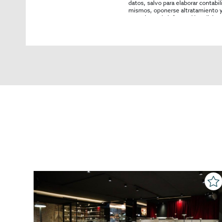
datos, salvo para elaborar contabi
mismos, oponerse altratamiento y s
consultarse la información adicion