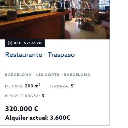
REF. 5716128
Restaurante · Traspaso
R
BARCELONA · LES CORTS · BARCELONA
B
2
200 m
Sí
METROS:
TERRAZA:
M
3
MESAS TERRAZA:
320.000 €
2
Alquiler actual: 3.600€
A