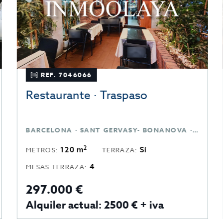
REF. 7046066
Restaurante · Traspaso
BARCELONA · SANT GERVASY- BONANOVA · BARCELONA
2
120 m
Sí
METROS:
TERRAZA:
4
MESAS TERRAZA:
297.000 €
Alquiler actual: 2500 € + iva