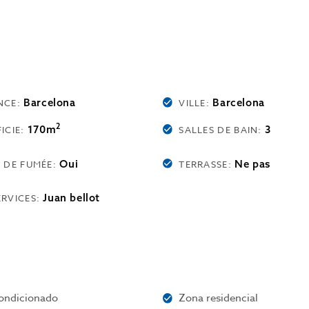
Barcelona
Barcelona
NCE:
VILLE:
2
170m
3
ICIE:
SALLES DE BAIN:
Oui
Ne pas
E DE FUMÉE:
TERRASSE:
Juan bellot
ERVICES:
condicionado
Zona residencial