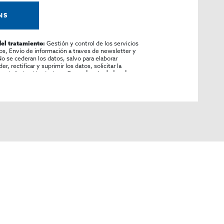
NS
Gestión y control de los servicios
del tratamiento:
ios, Envío de información a traves de newsletter y
o se cederan los datos, salvo para elaborar
r, rectificar y suprimir los datos, solicitar la
ar la limitación de éste,
Procedencia de los datos:
arse la información adicional y detallada sobre