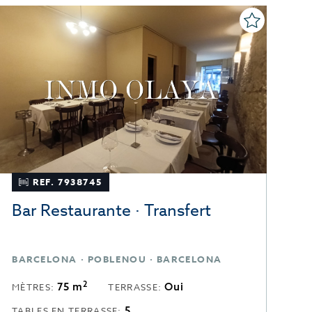
REF. 7938745
Bar Restaurante · Transfert
BARCELONA · POBLENOU · BARCELONA
2
75 m
Oui
MÈTRES:
TERRASSE:
5
TABLES EN TERRASSE: