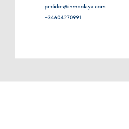
pedidos@inmoolaya.com
+34604270991