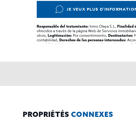
JE VEUX PLUS D'INFORMATIO
Inmo Olaya S.L,
Responsable del tratamiento:
Finalidad 
ofrecidos a través de la página Web de Servicios inmobiliar
otros,
Por consentimiento,
N
Legitimación:
Destinatarios:
contabilidad,
Accede
Derechos de las personas interesadas:
portabilidad de los mismos, oponerse altratamiento y solicit
El Propio interesado,
Puede consult
Información Adicional:
protección de datos
Aquí
.
PROPRIÉTÉS
CONNEXES