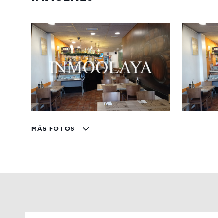
atractiva y segura a largo plazo.
No pierdas la oportunidad de adquirir este negocio p
agendar una visita! InmoOlaya está aquí para ayudarte
MÁS FOTOS