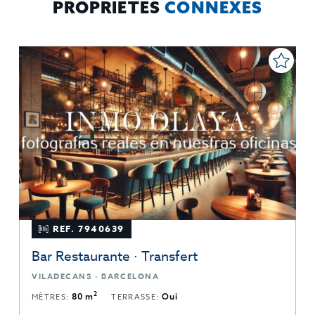
PROPRIÉTÉS
CONNEXES
REF. 7940639
Bar Restaurante · Transfert
VILADECANS · BARCELONA
2
MÈTRES:
80 m
TERRASSE:
Oui