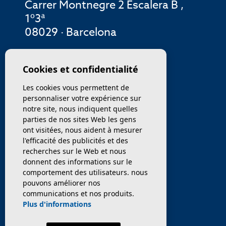
Carrer Montnegre 2 Escalera B ,
1º3ª
08029 · Barcelona
MENU
Cookies et confidentialité
Les cookies vous permettent de
ENTREPRISE
personnaliser votre expérience sur
notre site, nous indiquent quelles
PROPRIÉTÉS
parties de nos sites Web les gens
ont visitées, nous aident à mesurer
SERVICES
l'efficacité des publicités et des
recherches sur le Web et nous
donnent des informations sur le
VENDEZ / TRANSFÉRER
comportement des utilisateurs. nous
pouvons améliorer nos
NOUVELLES
communications et nos produits.
Plus d'informations