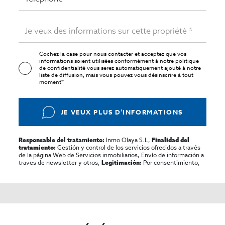
Cochez la case pour nous contacter et acceptez que vos
informations soient utilisées conformément à notre
politique
de confidentialité
vous serez automatiquement ajouté à notre
liste de diffusion, mais vous pouvez vous désinscrire à tout
moment*
JE VEUX PLUS D'INFORMATIONS
Inmo Olaya S.L,
Responsable del tratamiento:
Finalidad del
Gestión y control de los servicios ofrecidos a través
tratamiento:
de la página Web de Servicios inmobiliarios, Envío de información a
traves de newsletter y otros,
Por consentimiento,
Legitimación:
No se cederan los datos, salvo para elaborar
Destinatarios:
contabilidad,
Acceder,
Derechos de las personas interesadas:
rectificar y suprimir los datos, solicitar la portabilidad de los
mismos, oponerse altratamiento y solicitar la limitación de éste,
El Propio interesado,
Procedencia de los datos:
Información
Puede consultarse la información adicional y detallada
Adicional:
sobre protección de datos
Aquí
.