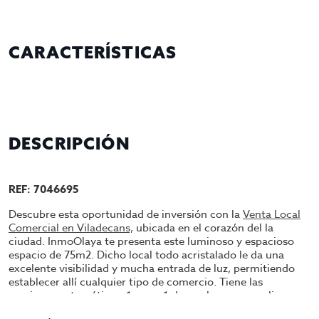
CARACTERÍSTICAS
DESCRIPCIÓN
REF: 7046695
Descubre esta oportunidad de inversión con la
Venta Local
Comercial en Viladecans,
ubicada en el corazón del la
ciudad. InmoOlaya te presenta este luminoso y espacioso
espacio de 75m2. Dicho local todo acristalado le da una
excelente visibilidad y mucha entrada de luz, permitiendo
establecer allí cualquier tipo de comercio. Tiene las
persianas automáticas, 1 aseo, 1 despacho y un amplio
espacio diáfano. Aprovecha esta oportunidad de comenzar