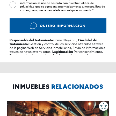
información se use de acuerdo con nuestra
Política de
privacidad
que se agregará automáticamente a nuestra lista de
correo, pero puede cancelarla en cualquier momento*
QUIERO INFORMACIÓN
Inmo Olaya S.L,
Responsable del tratamiento:
Finalidad del
Gestión y control de los servicios ofrecidos a través
tratamiento:
de la página Web de Servicios inmobiliarios, Envío de información a
traves de newsletter y otros,
Por consentimiento,
Legitimación:
No se cederan los datos, salvo para elaborar
Destinatarios:
contabilidad,
Acceder,
Derechos de las personas interesadas:
rectificar y suprimir los datos, solicitar la portabilidad de los
mismos, oponerse altratamiento y solicitar la limitación de éste,
El Propio interesado,
Procedencia de los datos:
Información
Puede consultarse la información adicional y detallada
Adicional:
sobre protección de datos
Aquí
.
INMUEBLES
RELACIONADOS