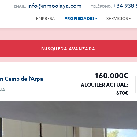
info@inmoolaya.com
+34 938 
EMAIL:
TELÉFONO:
EMPRESA
PROPIEDADES
SERVICIOS
BÚSQUEDA AVANZADA
160.000€
en Camp de l'Arpa
ALQUILER ACTUAL:
ONA
670€