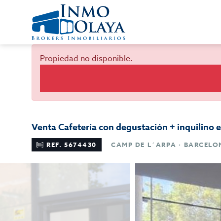
Propiedad no disponible.
Venta Cafetería con degustación + inquilino 
REF. 5674430
CAMP DE L´ARPA · BARCEL