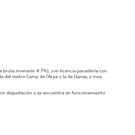
a bruta inversión 4.7%), con licencia panadería con
rada del metro Camp de l'Arpa y la de Navas, y muy
 con degustación y se encuentra en funcionamiento
sonas, cuenta con una fachada de 9 metros esquinera
 barra con cafetera, pica, tostadora, lavavajillas.