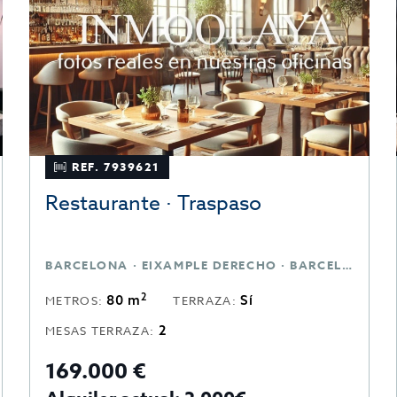
REF. 7939621
Restaurante · Traspaso
BARCELONA · EIXAMPLE DERECHO · BARCELONA
2
80 m
Sí
METROS:
TERRAZA:
2
MESAS TERRAZA:
169.000 €