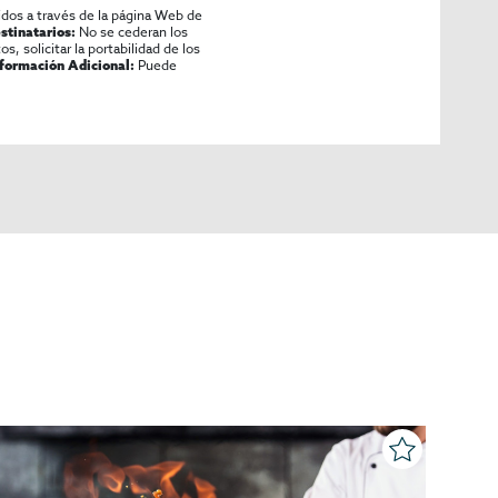
idos a través de la página Web de
No se cederan los
stinatarios:
os, solicitar la portabilidad de los
Puede
nformación Adicional: