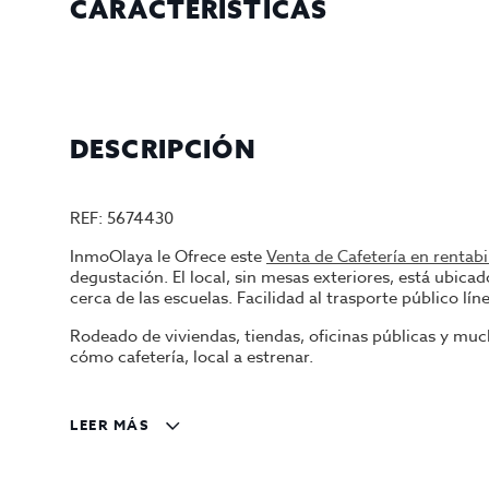
CARACTERÍSTICAS
DESCRIPCIÓN
REF: 5674430
InmoOlaya le Ofrece este
Venta de Cafetería en rentab
degustación. El local, sin mesas exteriores, está ubica
cerca de las escuelas. Facilidad al trasporte público lín
Rodeado de viviendas, tiendas, oficinas públicas y mu
cómo cafetería, local a estrenar.
Dispone de 65m2 útiles, distribuidos en dos pisos, abaj
muy visible y un almacén de 25m2. Está en perfecto est
LEER MÁS
Tiene 2 baños.
Venta inmueble por 160.000 y Alquiler de 670 + IVA. Su