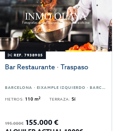
REF. 7938905
Bar Restaurante · Traspaso
O
T
BARCELONA · EIXAMPLE IZQUIERDO · BARCELONA
B
2
110 m
Sí
METROS:
TERRAZA:
M
M
155.000 €
1
195.000€