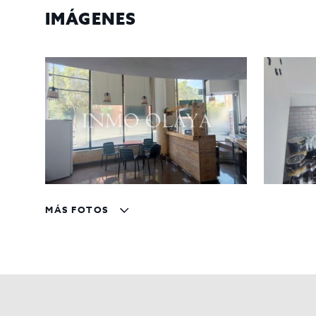
Contáctenos para más información y/o agendar una cita
IMÁGENES
Gestiona InmoOlaya
InmoOlaya, agencia líder en traspasos de hotelería, pó
hostelería en traspaso de Barcelona. Un asesor le aco
MÁS FOTOS