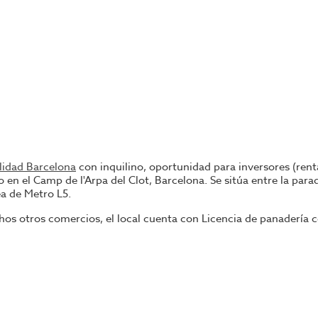
ilidad Barcelona
con inquilino, oportunidad para inversores (rent
do en el Camp de l'Arpa del Clot, Barcelona. Se sitúa entre la pa
ea de Metro L5.
chos otros comercios, el local cuenta con Licencia de panadería
o la barra y el salón, arriba el almacén. Con un aforo de 15 per
ado y completamente equipado para su funcionamiento; dispone de
jeto a 7 Años de contrato.