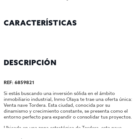
CARACTERÍSTICAS
DESCRIPCIÓN
REF: 6859821
Si estás buscando una inversión sólida en el ámbito
inmobiliario industrial, Inmo Olaya te trae una oferta única:
Venta nave Tordera. Esta ciudad, conocida por su
dinamismo y crecimiento constante, se presenta como el
entorno perfecto para expandir o consolidar tus proyectos.
Ubicada en una zona estratégica de Tordera, esta nave
cuenta con 500 metros cuadrados distribuidos de forma