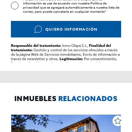
información se use de acuerdo con nuestra
Política de
privacidad
que se agregará automáticamente a nuestra lista de
correo, pero puede cancelarla en cualquier momento*
QUIERO INFORMACIÓN
Inmo Olaya S.L,
Responsable del tratamiento:
Finalidad del
Gestión y control de los servicios ofrecidos a través
tratamiento:
de la página Web de Servicios inmobiliarios, Envío de información a
traves de newsletter y otros,
Por consentimiento,
Legitimación:
No se cederan los datos, salvo para elaborar
Destinatarios:
contabilidad,
Acceder,
Derechos de las personas interesadas:
rectificar y suprimir los datos, solicitar la portabilidad de los
mismos, oponerse altratamiento y solicitar la limitación de éste,
El Propio interesado,
Procedencia de los datos:
Información
Puede consultarse la información adicional y detallada
Adicional:
sobre protección de datos
Aquí
.
INMUEBLES
RELACIONADOS