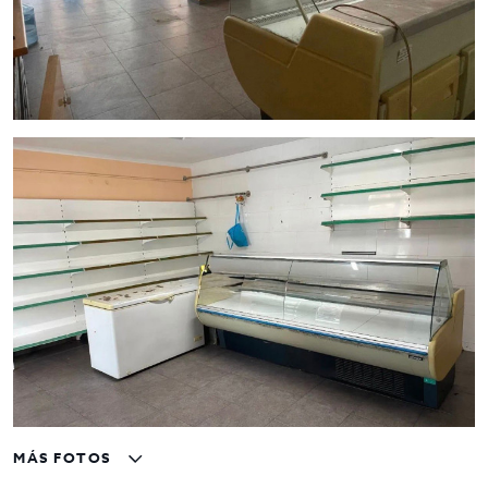
Garantía adicional mínima de 2 meses
Una oportunidad para emprender
Un local versátil, bien ubicado y con licencia de actividad,
ideal para emprendedores que buscan establecerse en
Barcelona con una inversión inicial contenida y un espacio
preparado para comenzar a trabajar.
Para más información o concertar una visita, contacte con
Inmo Olaya
, especialistas en alquiler y comercialización de
locales comerciales en Barcelona.
MÁS FOTOS