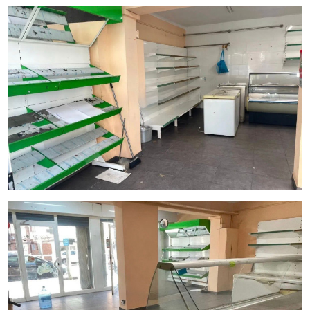
Agua y gas disponibles
Aire acondicionado instalado
Espacio preparado para iniciar actividad con rapidez
Posibilidad de adaptación según las necesidades del
negocio
Ventajas del inmueble
Ubicado en una zona con una importante actividad
comercial y empresarial, rodeado de comercios, oficinas,
centros educativos y restauración, lo que garantiza un flujo
constante de potenciales clientes.
Su distribución permite combinar una atractiva zona de
venta con un práctico espacio de almacenaje, optimizando
la operativa diaria del negocio.
Condiciones económicas
Alquiler mensual:
1.250 €
Gastos de comunidad e IBI incluidos
Se solicitará
solvencia económica demostrable