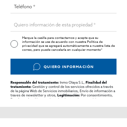
Marque la casilla para contactarnos y acepte que su
información se use de acuerdo con nuestra
Política de
privacidad
que se agregará automáticamente a nuestra lista de
correo, pero puede cancelarla en cualquier momento*
QUIERO INFORMACIÓN
Inmo Olaya S.L,
Responsable del tratamiento:
Finalidad del
Gestión y control de los servicios ofrecidos a través
tratamiento:
de la página Web de Servicios inmobiliarios, Envío de información a
traves de newsletter y otros,
Por consentimiento,
Legitimación:
No se cederan los datos, salvo para elaborar
Destinatarios:
contabilidad,
Acceder,
Derechos de las personas interesadas:
rectificar y suprimir los datos, solicitar la portabilidad de los
mismos, oponerse altratamiento y solicitar la limitación de éste,
El Propio interesado,
Procedencia de los datos:
Información
Puede consultarse la información adicional y detallada
Adicional:
sobre protección de datos
Aquí
.