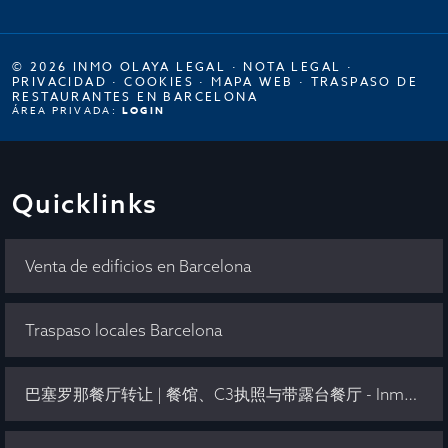
© 2026 INMO OLAYA LEGAL ·
NOTA LEGAL
·
PRIVACIDAD
·
COOKIES
·
MAPA WEB
·
TRASPASO DE
RESTAURANTES EN BARCELONA
ÁREA PRIVADA:
LOGIN
Quicklinks
Venta de edificios en Barcelona
Traspaso locales Barcelona
巴塞罗那餐厅转让 | 餐馆、C3执照与带露台餐厅 - Inmo Olaya