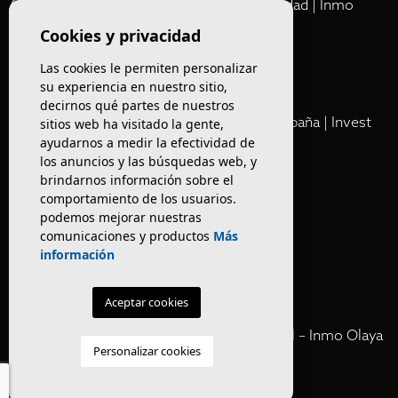
Comprar Locales Comerciales en Rentabilidad | Inmo
Olaya
Cookies y privacidad
Las cookies le permiten personalizar
Club
su experiencia en nuestro sitio,
decirnos qué partes de nuestros
Cartera Privada de Activos Hoteleros en España | Invest
sitios web ha visitado la gente,
Inmo Olaya
ayudarnos a medir la efectividad de
los anuncios y las búsquedas web, y
brindarnos información sobre el
Venta de edificios
comportamiento de los usuarios.
podemos mejorar nuestras
comunicaciones y productos
Más
Comprar restaurante en Barcelona
información
Negocios en rentabilidad en Barcelona
Aceptar cookies
Vender Hotel en España | Venta Confidencial – Inmo Olaya
Personalizar cookies
venta hoteles off market