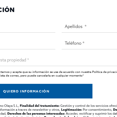
CIÓN
ara empresas y emprendedores que buscan posicionar su negocio 
e con
Inmo Olaya
, especialistas en alquiler y comercialización de
actarnos y acepte que su información se use de acuerdo con nuestra
Política de privac
ista de correo, pero puede cancelarla en cualquier momento*
QUIERO INFORMACIÓN
mo Olaya S.L,
Gestión y control de los servicios ofrec
Finalidad del tratamiento:
información a traves de newsletter y otros,
Por consentimiento,
Legitimación:
De
lidad,
Acceder, rectificar y suprimir los dat
Derechos de las personas interesadas: