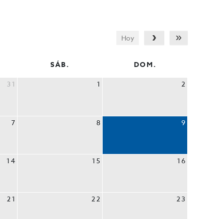
Hoy
SÁB.
DOM.
31
1
2
7
8
9
a inferior permite disponer de una cómoda área de
14
15
16
21
22
23