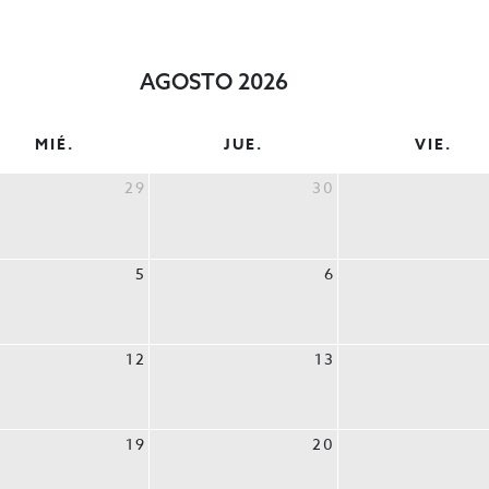
apoyo
AGOSTO 2026
MIÉ.
JUE.
VIE.
29
30
n o adaptación
5
6
e venta, exposición o atención al cliente, mientras que la plant
12
13
19
20