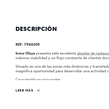
DESCRIPCIÓN
REF: 7940309
Inmo Olaya
presenta este excelente
alquiler de restau
máxima visibilidad y un flujo constante de clientes dur
Situado en una de las zonas más dinámicas y transitada
magnífica oportunidad para desarrollar una actividad co
Características principales
Superficie construida: 80 m²
LEER MÁS
Superficie útil: 65 m²
Distribuido en 2 plantas
Planta principal destinada a atención al público