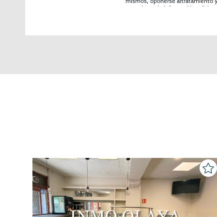
mismos, oponerse altratamiento y s
consultarse la información adicion