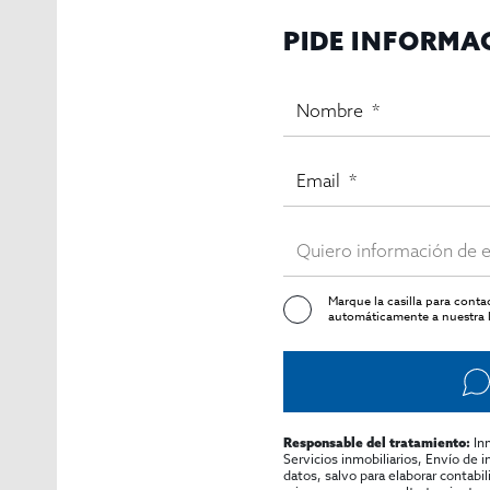
Honorarios de agencia: 1 mensualidad + IVA
PIDE INFORMA
Una oportunidad única en el centro de Madrid
Un local versátil y estratégicamente ubicado, ideal p
turística de la ciudad.
Para más información o concertar una visita, contact
Marque la casilla para cont
automáticamente a nuestra l
In
Responsable del tratamiento:
Servicios inmobiliarios, Envío de 
datos, salvo para elaborar contabi