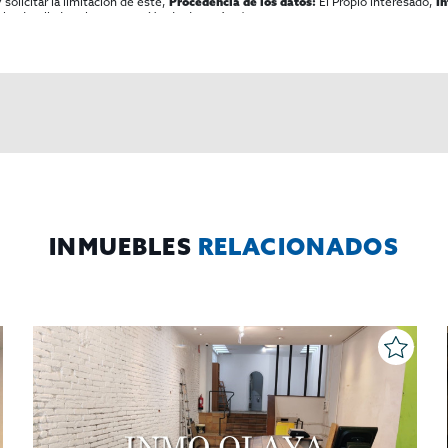
olicitar la limitación de éste,
El Propio interesado,
Procedencia de los datos:
I
al y detallada sobre protección de datos
Aquí
.
INMUEBLES
RELACIONADOS