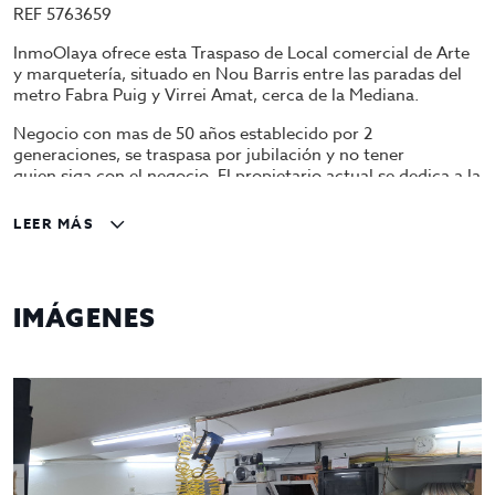
REF 5763659
InmoOlaya ofrece esta Traspaso de Local comercial de Arte
y marquetería, situado en Nou Barris entre las paradas del
metro Fabra Puig y Virrei Amat, cerca de la Mediana.
Negocio con mas de 50 años establecido por 2
generaciones, se traspasa por jubilación y no tener
quien siga con el negocio. El propietario actual se dedica a la
distribución. fabricación y venta de marcos, teniendo en su
cartera a grandes clientes del gremio. Actualmente tiene
LEER MÁS
gran actividad y tiene una reserva de producto superior al
precio de traspaso.
Venta 116.000€ y alquiler 2.000 euros
IMÁGENES
Consúltenos mas información y pídanos cita hoy mismo.
Gestiona InmoOlaya
InmoOlaya, agencia líder en traspasos de hotelería, póngase
en contacto con nosotros, o visite nuestro portal;
encontrará la mayor selección de restaurantes y negocios de
hostelería en traspaso de Barcelona. Un asesor le
acompañara en todo el proceso, ahorrando tiempo y
seleccionando los mejores negocios para su proyecto.