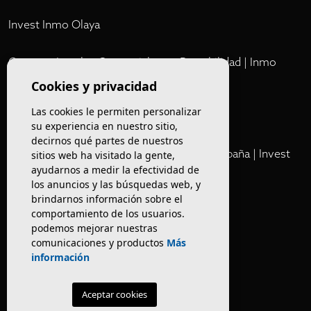
Invest Inmo Olaya
Comprar Locales Comerciales en Rentabilidad | Inmo
Olaya
Cookies y privacidad
Las cookies le permiten personalizar
Club
su experiencia en nuestro sitio,
decirnos qué partes de nuestros
Cartera Privada de Activos Hoteleros en España | Invest
sitios web ha visitado la gente,
ayudarnos a medir la efectividad de
Inmo Olaya
los anuncios y las búsquedas web, y
brindarnos información sobre el
Venta de edificios
comportamiento de los usuarios.
podemos mejorar nuestras
comunicaciones y productos
Más
Comprar restaurante en Barcelona
información
Negocios en rentabilidad en Barcelona
Aceptar cookies