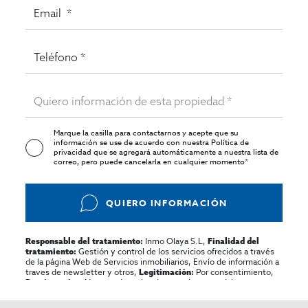
Marque la casilla para contactarnos y acepte que su
información se use de acuerdo con nuestra
Política de
privacidad
que se agregará automáticamente a nuestra lista de
correo, pero puede cancelarla en cualquier momento*
QUIERO INFORMACIÓN
Inmo Olaya S.L,
Responsable del tratamiento:
Finalidad del
Gestión y control de los servicios ofrecidos a través
tratamiento:
de la página Web de Servicios inmobiliarios, Envío de información a
traves de newsletter y otros,
Por consentimiento,
Legitimación:
No se cederan los datos, salvo para elaborar
Destinatarios:
contabilidad,
Acceder,
Derechos de las personas interesadas:
rectificar y suprimir los datos, solicitar la portabilidad de los