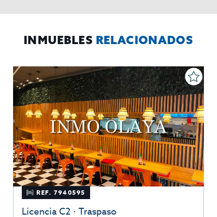
mismos, oponerse altratamiento y solicitar la limitación de éste,
El Propio interesado,
Procedencia de los datos:
Información
Puede consultarse la información adicional y detallada
Adicional:
sobre protección de datos
Aquí
.
INMUEBLES
RELACIONADOS
REF. 7940595
Licencia C2 · Traspaso