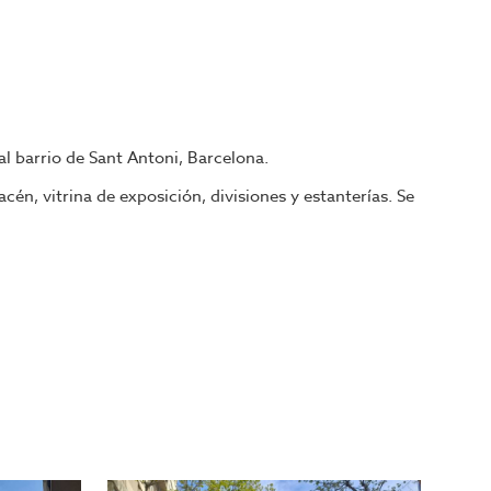
al barrio de Sant Antoni, Barcelona.
n, vitrina de exposición, divisiones y estanterías. Se
ará la mayor selección de restaurantes y negocios de
os mejores negocios para su proyecto.