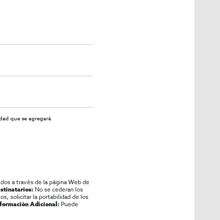
idad
que se agregará
idos a través de la página Web de
No se cederan los
stinatarios:
os, solicitar la portabilidad de los
Puede
nformación Adicional: