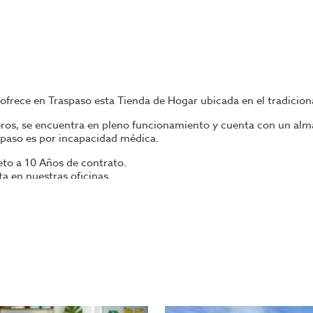
 ofrece en Traspaso esta Tienda de Hogar ubicada en el tradicion
os, se encuentra en pleno funcionamiento y cuenta con un almacé
aspaso es por incapacidad médica.
eto a 10 Años de contrato.
 en nuestras oficinas.
ngase en contacto con nosotros, o visite nuestro portal; encontr
mpañara en todo el proceso, ahorrando tiempo y seleccionando l