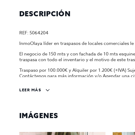
DESCRIPCIÓN
REF: 5064204
InmoOlaya líder en traspasos de locales comerciales le
El negocio de 150 mts y con fachada de 10 mts esquiner
traspasa con todo el inventario y el motivo de este tr
Traspaso por 100.000€ y Alquiler por 1.200€ (+IVA) Suj
Contáctenos para más información y/o Agendar una cita
Gestiona InmoOlaya
LEER MÁS
InmoOlaya, agencia líder en traspasos de hotelería, pó
hostelería en traspaso de Barcelona. Un asesor le aco
IMÁGENES