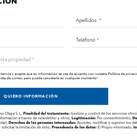
CIÓN
actarnos y acepte que su información se use de acuerdo con nuestra
Política de privac
ista de correo, pero puede cancelarla en cualquier momento*
QUIERO INFORMACIÓN
mo Olaya S.L,
Gestión y control de los servicios ofrec
Finalidad del tratamiento:
información a traves de newsletter y otros,
Por consentimiento,
Legitimación:
De
lidad,
Acceder, rectificar y suprimir los dat
Derechos de las personas interesadas:
olicitar la limitación de éste,
El Propio interesado,
Procedencia de los datos:
I
al y detallada sobre protección de datos
Aquí
.