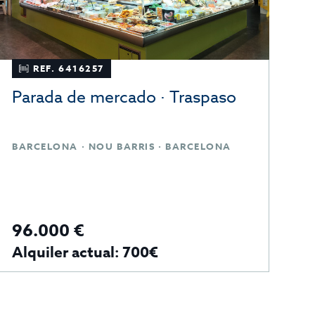
REF. 6416257
Parada de mercado · Traspaso
B
BARCELONA · NOU BARRIS · BARCELONA
M
96.000 €
8
Alquiler actual: 700€
A