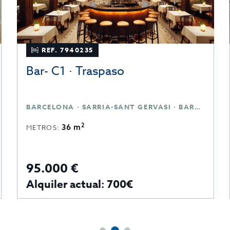
REF. 7940235
Bar- C1 · Traspaso
BARCELONA · SARRIA-SANT GERVASI · BARCELONA
2
36 m
METROS:
95.000 €
Alquiler actual: 700€